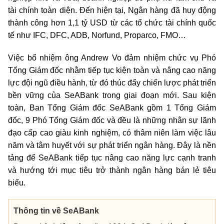
tài chính toàn diện. Đến hiện tại, Ngân hàng đã huy động
thành công hơn 1,1 tỷ USD từ các tổ chức tài chính quốc
tế như IFC, DFC, ADB, Norfund, Proparco, FMO…
Việc bổ nhiệm ông Andrew Vo đảm nhiệm chức vụ Phó
Tổng Giám đốc nhằm tiếp tục kiện toàn và nâng cao năng
lực đội ngũ điều hành, từ đó thúc đẩy chiến lược phát triển
bền vững của SeABank trong giai đoạn mới. Sau kiện
toàn, Ban Tổng Giám đốc SeABank gồm 1 Tổng Giám
đốc, 9 Phó Tổng Giám đốc và đều là những nhân sự lãnh
đạo cấp cao giàu kinh nghiệm, có thâm niên làm việc lâu
năm và tâm huyết với sự phát triển ngân hàng. Đây là nền
tảng để SeABank tiếp tục nâng cao năng lực cạnh tranh
và hướng tới mục tiêu trở thành ngân hàng bán lẻ tiêu
biểu.
Thông tin về SeABank