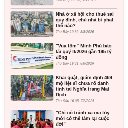
Nhà ở xã hội cho thuê sai
quy định, chủ nhà bị phạt
thế nào?
Thứ Bảy 19:36, 8/8/2026
"Vua tôm" Minh Phú báo
lãi quý II/2026 gần 195 tỷ
đồng
Thứ Bảy 19:31, 8/8/2026
Khai quật, giám định 469
mộ liệt sĩ chưa rõ danh
tính tại Nghĩa trang Mai
Dịch
Thứ Sáu 16:05, 7/8/2026
"Chỉ có tránh xa ma túy
mới có thể làm lại cuộc
đời"