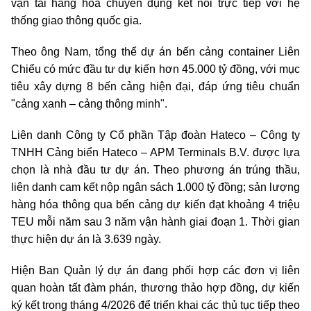
vận tải hàng hóa chuyên dụng kết nối trực tiếp với hệ
thống giao thông quốc gia.
Theo ông Nam, tổng thể dự án bến cảng container Liên
Chiểu có mức đầu tư dự kiến hơn 45.000 tỷ đồng, với mục
tiêu xây dựng 8 bến cảng hiện đại, đáp ứng tiêu chuẩn
"cảng xanh – cảng thông minh".
Liên danh Công ty Cổ phần Tập đoàn Hateco – Công ty
TNHH Cảng biển Hateco – APM Terminals B.V. được lựa
chọn là nhà đầu tư dự án. Theo phương án trúng thầu,
liên danh cam kết nộp ngân sách 1.000 tỷ đồng; sản lượng
hàng hóa thông qua bến cảng dự kiến đạt khoảng 4 triệu
TEU mỗi năm sau 3 năm vận hành giai đoạn 1. Thời gian
thực hiện dự án là 3.639 ngày.
Hiện Ban Quản lý dự án đang phối hợp các đơn vị liên
quan hoàn tất đàm phán, thương thảo hợp đồng, dự kiến
ký kết trong tháng 4/2026 để triển khai các thủ tục tiếp theo