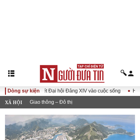
 quyết Đại hội Đảng XIV vào cuộc sống
Dòng sự kiện
Hướng tới Đại hội
XÃ HỘI
Giao thông – Đô thị