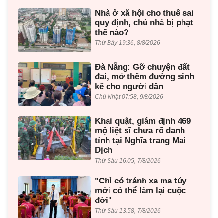
Nhà ở xã hội cho thuê sai
quy định, chủ nhà bị phạt
thế nào?
Thứ Bảy 19:36, 8/8/2026
Đà Nẵng: Gỡ chuyện đất
đai, mở thêm đường sinh
kế cho người dân
Chủ Nhật 07:58, 9/8/2026
Khai quật, giám định 469
mộ liệt sĩ chưa rõ danh
tính tại Nghĩa trang Mai
Dịch
Thứ Sáu 16:05, 7/8/2026
"Chỉ có tránh xa ma túy
mới có thể làm lại cuộc
đời"
Thứ Sáu 13:58, 7/8/2026