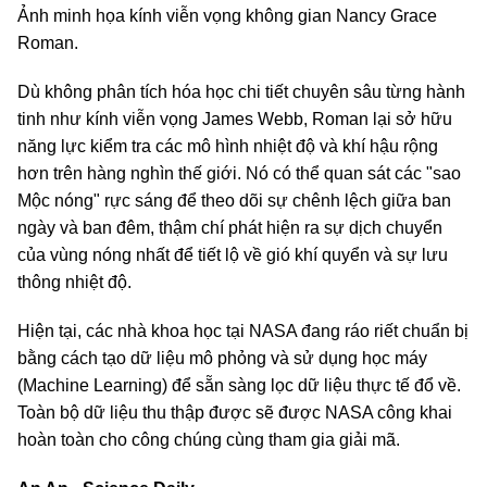
Ảnh minh họa kính viễn vọng không gian Nancy Grace
Roman.
Dù không phân tích hóa học chi tiết chuyên sâu từng hành
tinh như kính viễn vọng James Webb, Roman lại sở hữu
năng lực kiểm tra các mô hình nhiệt độ và khí hậu rộng
hơn trên hàng nghìn thế giới. Nó có thể quan sát các "sao
Mộc nóng" rực sáng để theo dõi sự chênh lệch giữa ban
ngày và ban đêm, thậm chí phát hiện ra sự dịch chuyển
của vùng nóng nhất để tiết lộ về gió khí quyển và sự lưu
thông nhiệt độ.
Hiện tại, các nhà khoa học tại NASA đang ráo riết chuẩn bị
bằng cách tạo dữ liệu mô phỏng và sử dụng học máy
(Machine Learning) để sẵn sàng lọc dữ liệu thực tế đổ về.
Toàn bộ dữ liệu thu thập được sẽ được NASA công khai
hoàn toàn cho công chúng cùng tham gia giải mã.