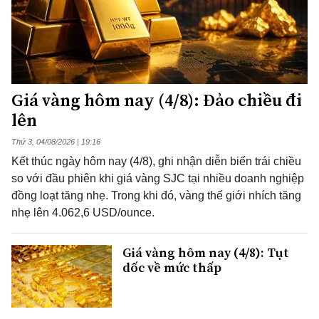
Giá vàng hôm nay (4/8): Đảo chiều đi
lên
Thứ 3, 04/08/2026 | 19:16
Kết thúc ngày hôm nay (4/8), ghi nhận diễn biến trái chiều
so với đầu phiên khi giá vàng SJC tại nhiều doanh nghiệp
đồng loạt tăng nhẹ. Trong khi đó, vàng thế giới nhích tăng
nhẹ lên 4.062,6 USD/ounce.
Giá vàng hôm nay (4/8): Tụt
dốc về mức thấp