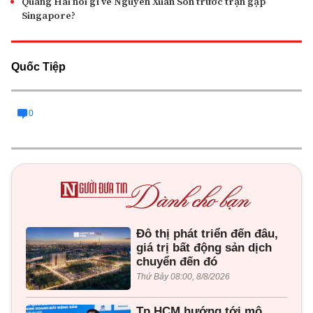
Quang Hải nói gì về Nguyễn Xuân Son trước trận gặp
Singapore?
Quốc Tiệp
0
Đô thị phát triển đến đâu,
giá trị bất động sản dịch
chuyển đến đó
Thứ Bảy 08:00, 8/8/2026
Tp.HCM hướng tới mô