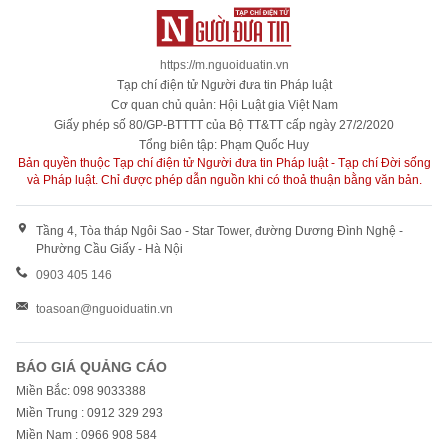
https://m.nguoiduatin.vn
Tạp chí điện tử Người đưa tin Pháp luật
Cơ quan chủ quản: Hội Luật gia Việt Nam
Giấy phép số 80/GP-BTTTT của Bộ TT&TT cấp ngày 27/2/2020
Tổng biên tập: Phạm Quốc Huy
Bản quyền thuộc Tạp chí điện tử Người đưa tin Pháp luật - Tạp chí Đời sống
và Pháp luật. Chỉ được phép dẫn nguồn khi có thoả thuận bằng văn bản.
Tầng 4, Tòa tháp Ngôi Sao - Star Tower, đường Dương Đình Nghệ -
Phường Cầu Giấy - Hà Nội
0903 405 146
toasoan@nguoiduatin.vn
BÁO GIÁ QUẢNG CÁO
Miền Bắc: 098 9033388
Miền Trung : 0912 329 293
Miền Nam : 0966 908 584