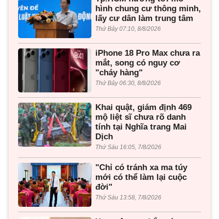
hình chung cư thông minh,
lấy cư dân làm trung tâm
Thứ Bảy 07:10, 8/8/2026
iPhone 18 Pro Max chưa ra
mắt, song có nguy cơ
"cháy hàng"
Thứ Bảy 06:30, 8/8/2026
Khai quật, giám định 469
mộ liệt sĩ chưa rõ danh
tính tại Nghĩa trang Mai
Dịch
Thứ Sáu 16:05, 7/8/2026
"Chỉ có tránh xa ma túy
mới có thể làm lại cuộc
đời"
Thứ Sáu 13:58, 7/8/2026