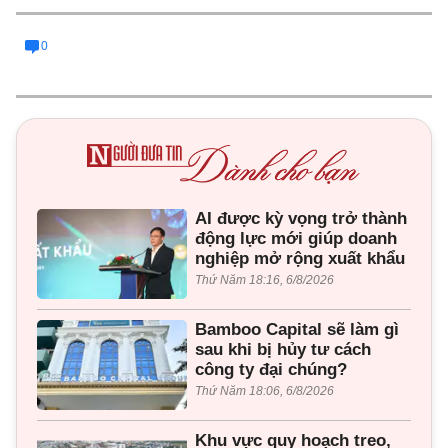
0
AI được kỳ vọng trở thành
động lực mới giúp doanh
nghiệp mở rộng xuất khẩu
Thứ Năm 18:16, 6/8/2026
Bamboo Capital sẽ làm gì
sau khi bị hủy tư cách
công ty đại chúng?
Thứ Năm 18:06, 6/8/2026
Khu vực quy hoạch treo,