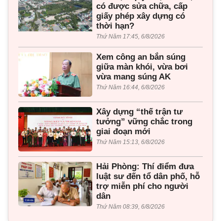
có được sửa chữa, cấp
giấy phép xây dựng có
thời hạn?
Thứ Năm 17:45, 6/8/2026
Xem công an bắn súng
giữa màn khói, vừa bơi
vừa mang súng AK
Thứ Năm 16:44, 6/8/2026
Xây dựng “thế trận tư
tưởng” vững chắc trong
giai đoạn mới
Thứ Năm 15:13, 6/8/2026
Hải Phòng: Thí điểm đưa
luật sư đến tổ dân phố, hỗ
trợ miễn phí cho người
dân
Thứ Năm 08:39, 6/8/2026