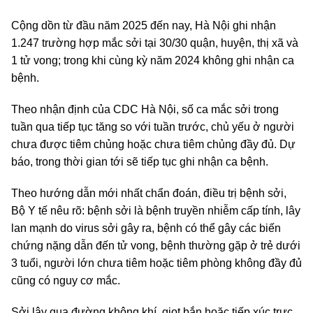
Cộng dồn từ đầu năm 2025 đến nay, Hà Nội ghi nhận
1.247 trường hợp mắc sởi tại 30/30 quận, huyện, thị xã và
1 tử vong; trong khi cùng kỳ năm 2024 không ghi nhận ca
bệnh.
Theo nhận định của CDC Hà Nội, số ca mắc sởi trong
tuần qua tiếp tục tăng so với tuần trước, chủ yếu ở người
chưa được tiêm chủng hoặc chưa tiêm chủng đầy đủ. Dự
báo, trong thời gian tới sẽ tiếp tục ghi nhận ca bệnh.
Theo hướng dẫn mới nhất chẩn đoán, điều trị bệnh sởi,
Bộ Y tế nêu rõ: bệnh sởi là bệnh truyền nhiễm cấp tính, lây
lan mạnh do virus sởi gây ra, bệnh có thể gây các biến
chứng nặng dẫn đến tử vong, bệnh thường gặp ở trẻ dưới
3 tuổi, người lớn chưa tiêm hoặc tiêm phòng không đầy đủ
cũng có nguy cơ mắc.
Sởi lây qua đường không khí, giọt bắn hoặc tiếp xúc trực