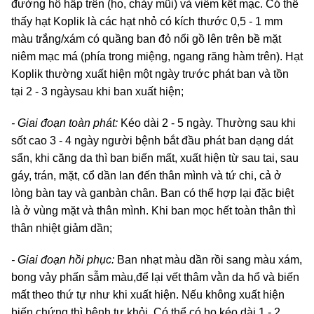
đường hô hấp trên (ho, chảy mũi) và viêm kết mạc. Có thể
thấy hạt Koplik là các hạt nhỏ có kích thước 0,5 - 1 mm
màu trắng/xám có quầng ban đỏ nổi gồ lên trên bề mặt
niêm mạc má (phía trong miệng, ngang răng hàm trên). Hạt
Koplik thường xuất hiện một ngày trước phát ban và tồn
tại 2 - 3 ngàysau khi ban xuất hiện;
- Giai đoạn toàn phát:
Kéo dài 2 - 5 ngày. Thường sau khi
sốt cao 3 - 4 ngày người bệnh bắt đầu phát ban dạng dát
sẩn, khi căng da thì ban biến mất, xuất hiện từ sau tai, sau
gáy, trán, mặt, cổ dần lan đến thân mình và tứ chi, cả ở
lòng bàn tay và ganbàn chân. Ban có thể hợp lại đặc biệt
là ở vùng mặt và thân mình. Khi ban mọc hết toàn thân thì
thân nhiệt giảm dần;
- Giai đoạn hồi phục:
Ban nhạt màu dần rồi sang màu xám,
bong vảy phấn sẫm màu,để lại vết thâm vằn da hổ và biến
mất theo thứ tự như khi xuất hiện. Nếu không xuất hiện
biến chứng thì bệnh tự khỏi. Có thể có ho kéo dài 1 - 2