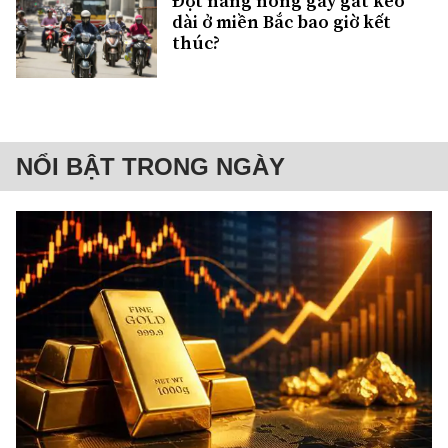
Đợt nắng nóng gay gắt kéo
dài ở miền Bắc bao giờ kết
thúc?
NỔI BẬT TRONG NGÀY