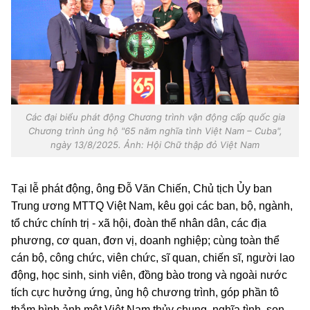
Các đại biểu phát động Chương trình vận động cấp quốc gia
Chương trình ủng hộ "65 năm nghĩa tình Việt Nam – Cuba",
ngày 13/8/2025. Ảnh: Hội Chữ thập đỏ Việt Nam
Tại lễ phát động, ông Đỗ Văn Chiến, Chủ tịch Ủy ban
Trung ương MTTQ Việt Nam, kêu gọi các ban, bộ, ngành,
tổ chức chính trị - xã hội, đoàn thể nhân dân, các địa
phương, cơ quan, đơn vị, doanh nghiệp; cùng toàn thể
cán bộ, công chức, viên chức, sĩ quan, chiến sĩ, người lao
động, học sinh, sinh viên, đồng bào trong và ngoài nước
tích cực hưởng ứng, ủng hộ chương trình, góp phần tô
thắm hình ảnh một Việt Nam thủy chung, nghĩa tình, son