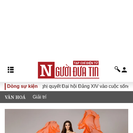
Đưa Nghị quyết Đại hội Đảng XIV vào cuộc sống
Dòng sự kiện
Hướng
VĂN HOÁ
Giải trí