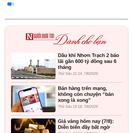
0
Dầu khí Nhơn Trạch 2 báo
lãi gần 600 tỷ đồng sau 6
tháng
Thứ Sáu 21:14, 7/8/2026
Bán hàng trên mạng,
không còn chuyện “bán
xong là xong”
Thứ Sáu 19:18, 7/8/2026
Giá vàng hôm nay (7/8):
Diễn biến đầy bất ngờ