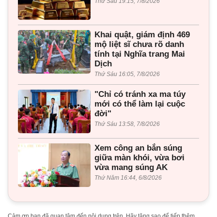
Thứ Sáu 19:15, 7/8/2026
Khai quật, giám định 469
mộ liệt sĩ chưa rõ danh
tính tại Nghĩa trang Mai
Dịch
Thứ Sáu 16:05, 7/8/2026
"Chỉ có tránh xa ma túy
mới có thể làm lại cuộc
đời"
Thứ Sáu 13:58, 7/8/2026
Xem công an bắn súng
giữa màn khói, vừa bơi
vừa mang súng AK
Thứ Năm 16:44, 6/8/2026
Cảm ơn bạn đã quan tâm đến nội dung trên. Hãy tặng sao để tiếp thêm