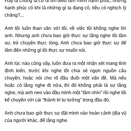
Hay là chúng ta cứ đi tìm điều làm mình hạnh phúc, nhưng
hạnh phúc có khi là những gì ta đang có, liệu có nghịch lý
chăng?...
Anh tôi luôn than vãn với tôi, về việc tôi không nghe lời
anh. Nhưng anh chưa bao giờ thực sự lắng nghe tôi tâm
sự, trò chuyện thực lòng. Anh chưa bao giờ thực sự để
tâm đến những gì tôi thực sự muốn nói.
Anh lúc nào cũng vậy, luôn đưa ra một nhận xét mang tính
định kiến, trước khi nghe tôi chia sẻ ngọn nguồn câu
chuyện, hoặc nói cho rõ đầu đuôi một vấn đề. Mà nếu
hoặc có lắng nghe đi nữa, thì đó không phải là sự lắng
nghe, mà anh neo vào đầu mình một “tầm nhìn” rồi nghe tôi
kể chuyện với cái “thành trì tư tưởng” trong đầu đó.
Anh chưa bao giờ thực sự đặt mình vào hoàn cảnh (địa vị)
của người khác, để lắng nghe.