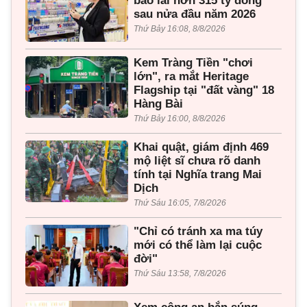
báo lãi hơn 315 tỷ đồng
sau nửa đầu năm 2026
Thứ Bảy 16:08, 8/8/2026
Kem Tràng Tiền "chơi
lớn", ra mắt Heritage
Flagship tại "đất vàng" 18
Hàng Bài
Thứ Bảy 16:00, 8/8/2026
Khai quật, giám định 469
mộ liệt sĩ chưa rõ danh
tính tại Nghĩa trang Mai
Dịch
Thứ Sáu 16:05, 7/8/2026
"Chỉ có tránh xa ma túy
mới có thể làm lại cuộc
đời"
Thứ Sáu 13:58, 7/8/2026