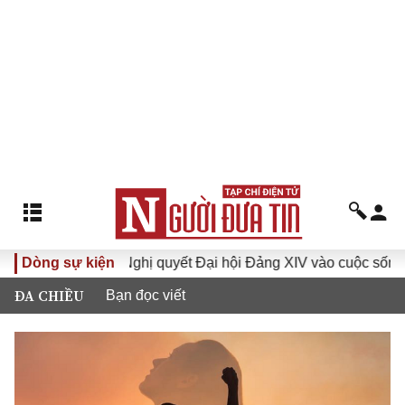
I
Dòng sự kiện
Đưa Nghị quyết Đại hội Đảng XIV vào cuộc sống
Hư
ĐA CHIỀU
Bạn đọc viết