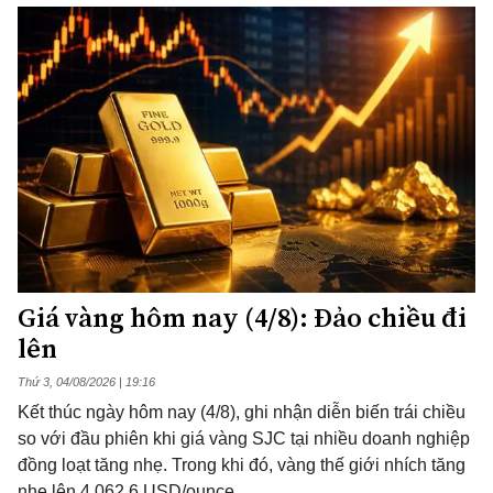
Giá vàng hôm nay (4/8): Đảo chiều đi
lên
Thứ 3, 04/08/2026 | 19:16
Kết thúc ngày hôm nay (4/8), ghi nhận diễn biến trái chiều
so với đầu phiên khi giá vàng SJC tại nhiều doanh nghiệp
đồng loạt tăng nhẹ. Trong khi đó, vàng thế giới nhích tăng
nhẹ lên 4.062,6 USD/ounce.