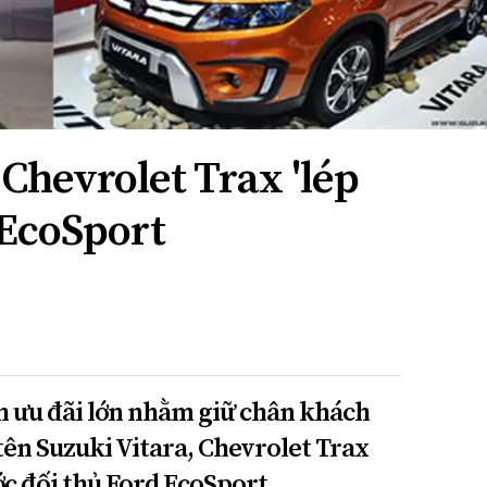
 Chevrolet Trax 'lép
 EcoSport
h ưu đãi lớn nhằm giữ chân khách
tên Suzuki Vitara, Chevrolet Trax
ớc đối thủ Ford EcoSport.