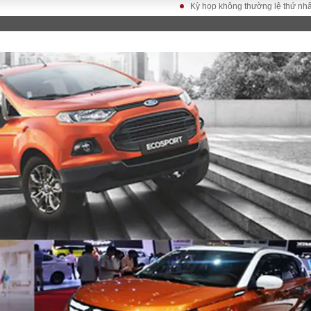
Kỳ họp không thường lệ thứ nhất, Quốc hộ
LUẬT
KINH TẾ
XÃ HỘI
ảy pháp
Bất động sản
Dân sinh
Tài chính - Ngân
Giáo dục
luật gia
hàng
Văn hoá
ều tra
Kinh tế vĩ mô
Môi trườn
i công dân
Hồ sơ doanh
Giao thông
nghiệp
- Hình sự
Xu hướng thị
trường
Tiêu dùng và dư
luận
Công nghệ
US