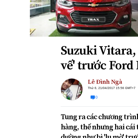
Xi nhan Trái Phải
Bạn đọc viết
Suzuki Vitara,
vế' trước Ford
Lê Đình Ngà
Thứ 6, 21/04/2017 15:56 GMT+7
0
Tung ra các chương trìn
hàng, thế nhưng hai cái 
dường như bị 'lu mờ' trư