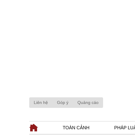
Liên hệ
Góp ý
Quảng cáo
TOÀN CẢNH
PHÁP LU