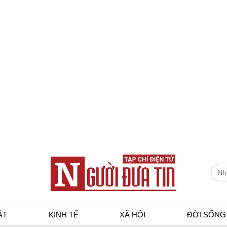
ẬT
KINH TẾ
XÃ HỘI
ĐỜI SỐNG