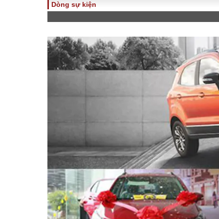
Dòng sự kiện
TOÀN CẢNH
PHÁP 
Tiêu điểm
Dòng ch
luật
Chính sách
Góc nhìn 
Sự kiện
Hồ sơ đi
Đối thoại
Tiếng nó
Thế giới
An ninh 
ĐA CHIỀU
INFOC
Quan điểm