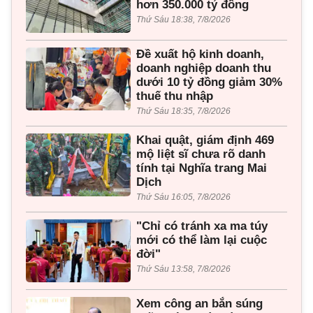
hơn 350.000 tỷ đồng
Thứ Sáu 18:38, 7/8/2026
Đề xuất hộ kinh doanh,
doanh nghiệp doanh thu
dưới 10 tỷ đồng giảm 30%
thuế thu nhập
Thứ Sáu 18:35, 7/8/2026
Khai quật, giám định 469
mộ liệt sĩ chưa rõ danh
tính tại Nghĩa trang Mai
Dịch
Thứ Sáu 16:05, 7/8/2026
"Chỉ có tránh xa ma túy
mới có thể làm lại cuộc
đời"
Thứ Sáu 13:58, 7/8/2026
Xem công an bắn súng