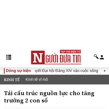
a Nghị quyết Đại hội Đảng XIV vào cuộc sống
Dòng sự kiện
Hướng tới 
KINH TẾ
Kinh tế vĩ mô
Tái cấu trúc nguồn lực cho tăng
trưởng 2 con số