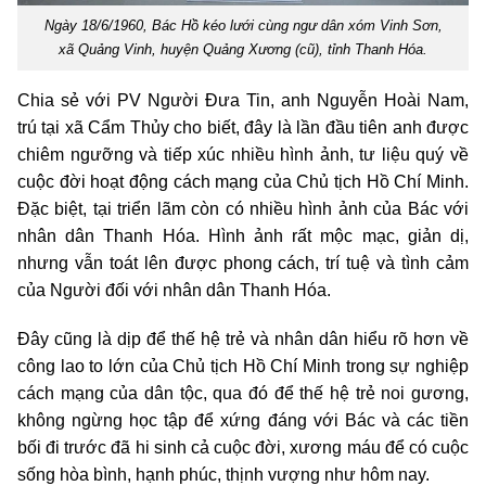
Ngày 18/6/1960, Bác Hồ kéo lưới cùng ngư dân xóm Vinh Sơn,
xã Quảng Vinh, huyện Quảng Xương (cũ), tỉnh Thanh Hóa.
Chia sẻ với PV Người Đưa Tin, anh Nguyễn Hoài Nam,
trú tại xã Cẩm Thủy cho biết, đây là lần đầu tiên anh được
chiêm ngưỡng và tiếp xúc nhiều hình ảnh, tư liệu quý về
cuộc đời hoạt động cách mạng của Chủ tịch Hồ Chí Minh.
Đặc biệt, tại triển lãm còn có nhiều hình ảnh của Bác với
nhân dân Thanh Hóa. Hình ảnh rất mộc mạc, giản dị,
nhưng vẫn toát lên được phong cách, trí tuệ và tình cảm
của Người đối với nhân dân Thanh Hóa.
Đây cũng là dịp để thế hệ trẻ và nhân dân hiểu rõ hơn về
công lao to lớn của Chủ tịch Hồ Chí Minh trong sự nghiệp
cách mạng của dân tộc, qua đó để thế hệ trẻ noi gương,
không ngừng học tập để xứng đáng với Bác và các tiền
bối đi trước đã hi sinh cả cuộc đời, xương máu để có cuộc
sống hòa bình, hạnh phúc, thịnh vượng như hôm nay.