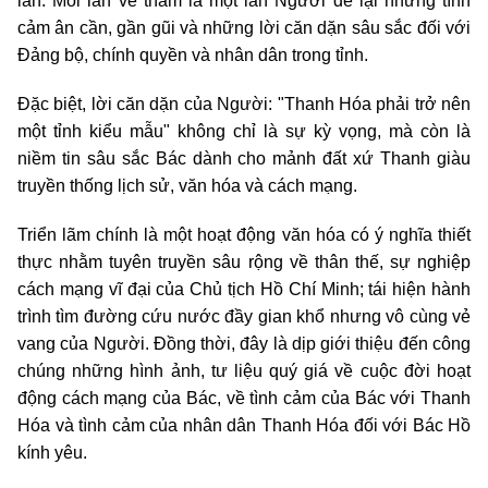
lần. Mỗi lần về thăm là một lần Người để lại những tình
cảm ân cần, gần gũi và những lời căn dặn sâu sắc đối với
Đảng bộ, chính quyền và nhân dân trong tỉnh.
Đặc biệt, lời căn dặn của Người: "Thanh Hóa phải trở nên
một tỉnh kiểu mẫu" không chỉ là sự kỳ vọng, mà còn là
niềm tin sâu sắc Bác dành cho mảnh đất xứ Thanh giàu
truyền thống lịch sử, văn hóa và cách mạng.
Triển lãm chính là một hoạt động văn hóa có ý nghĩa thiết
thực nhằm tuyên truyền sâu rộng về thân thế, sự nghiệp
cách mạng vĩ đại của Chủ tịch Hồ Chí Minh; tái hiện hành
trình tìm đường cứu nước đầy gian khổ nhưng vô cùng vẻ
vang của Người. Đồng thời, đây là dịp giới thiệu đến công
chúng những hình ảnh, tư liệu quý giá về cuộc đời hoạt
động cách mạng của Bác, về tình cảm của Bác với Thanh
Hóa và tình cảm của nhân dân Thanh Hóa đối với Bác Hồ
kính yêu.