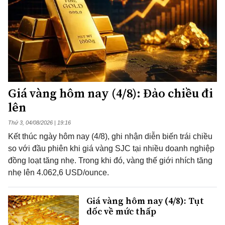
Giá vàng hôm nay (4/8): Đảo chiều đi
lên
Thứ 3, 04/08/2026 | 19:16
Kết thúc ngày hôm nay (4/8), ghi nhận diễn biến trái chiều
so với đầu phiên khi giá vàng SJC tại nhiều doanh nghiệp
đồng loạt tăng nhẹ. Trong khi đó, vàng thế giới nhích tăng
nhẹ lên 4.062,6 USD/ounce.
Giá vàng hôm nay (4/8): Tụt
dốc về mức thấp