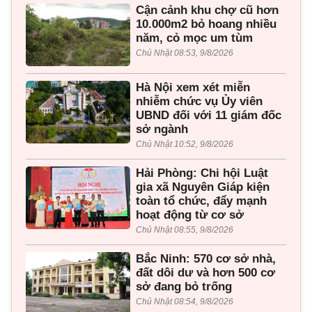
Cận cảnh khu chợ cũ hơn
10.000m2 bỏ hoang nhiều
năm, cỏ mọc um tùm
Chủ Nhật 08:53, 9/8/2026
Hà Nội xem xét miễn
nhiễm chức vụ Ủy viên
UBND đối với 11 giám đốc
sở ngành
Chủ Nhật 10:52, 9/8/2026
Hải Phòng: Chi hội Luật
gia xã Nguyên Giáp kiện
toàn tổ chức, đẩy mạnh
hoạt động từ cơ sở
Chủ Nhật 08:55, 9/8/2026
Bắc Ninh: 570 cơ sở nhà,
đất dôi dư và hơn 500 cơ
sở đang bỏ trống
Chủ Nhật 08:54, 9/8/2026