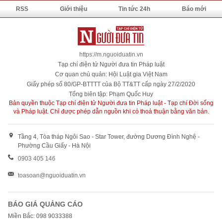
RSS
Giới thiệu
Tin tức 24h
Báo mới
https://m.nguoiduatin.vn
Tạp chí điện tử Người đưa tin Pháp luật
Cơ quan chủ quản: Hội Luật gia Việt Nam
Giấy phép số 80/GP-BTTTT của Bộ TT&TT cấp ngày 27/2/2020
Tổng biên tập: Phạm Quốc Huy
Bản quyền thuộc Tạp chí điện tử Người đưa tin Pháp luật - Tạp chí Đời sống
và Pháp luật. Chỉ được phép dẫn nguồn khi có thoả thuận bằng văn bản.
Tầng 4, Tòa tháp Ngôi Sao - Star Tower, đường Dương Đình Nghệ -
Phường Cầu Giấy - Hà Nội
0903 405 146
toasoan@nguoiduatin.vn
BÁO GIÁ QUẢNG CÁO
Miền Bắc: 098 9033388