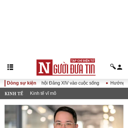
ết Đại hội Đảng XIV vào cuộc sống
Dòng sự kiện
Hướng tới Đại hội đại
KINH TẾ
Kinh tế vĩ mô