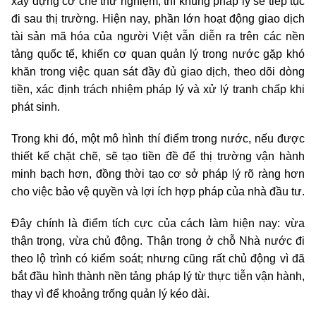
xây dựng cơ chế thử nghiệm, thì khung pháp lý sẽ tiếp tục
đi sau thị trường. Hiện nay, phần lớn hoạt động giao dịch
tài sản mã hóa của người Việt vẫn diễn ra trên các nền
tảng quốc tế, khiến cơ quan quản lý trong nước gặp khó
khăn trong việc quan sát đầy đủ giao dịch, theo dõi dòng
tiền, xác định trách nhiệm pháp lý và xử lý tranh chấp khi
phát sinh.
Trong khi đó, một mô hình thí điểm trong nước, nếu được
thiết kế chặt chẽ, sẽ tạo tiền đề để thị trường vận hành
minh bạch hơn, đồng thời tạo cơ sở pháp lý rõ ràng hơn
cho việc bảo vệ quyền và lợi ích hợp pháp của nhà đầu tư.
Đây chính là điểm tích cực của cách làm hiện nay: vừa
thận trọng, vừa chủ động. Thận trọng ở chỗ Nhà nước đi
theo lộ trình có kiểm soát; nhưng cũng rất chủ động vì đã
bắt đầu hình thành nền tảng pháp lý từ thực tiễn vận hành,
thay vì để khoảng trống quản lý kéo dài.