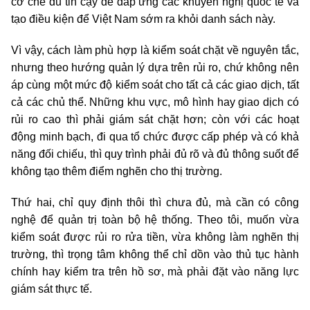
cơ chế đủ tin cậy để đáp ứng các khuyến nghị quốc tế và
tạo điều kiện để Việt Nam sớm ra khỏi danh sách này.
Vì vậy, cách làm phù hợp là kiểm soát chặt về nguyên tắc,
nhưng theo hướng quản lý dựa trên rủi ro, chứ không nên
áp cùng một mức độ kiểm soát cho tất cả các giao dịch, tất
cả các chủ thể. Những khu vực, mô hình hay giao dịch có
rủi ro cao thì phải giám sát chặt hơn; còn với các hoạt
động minh bạch, đi qua tổ chức được cấp phép và có khả
năng đối chiếu, thì quy trình phải đủ rõ và đủ thông suốt để
không tạo thêm điểm nghẽn cho thị trường.
Thứ hai, chỉ quy định thôi thì chưa đủ, mà cần có công
nghệ để quản trị toàn bộ hệ thống. Theo tôi, muốn vừa
kiểm soát được rủi ro rửa tiền, vừa không làm nghẽn thị
trường, thì trọng tâm không thể chỉ dồn vào thủ tục hành
chính hay kiểm tra trên hồ sơ, mà phải đặt vào năng lực
giám sát thực tế.