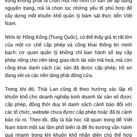
trọng không phải là chọn một mô hình có sẵn để áp dụng
nguyên trạng, mà là chọn lọc những yếu tố phù hợp để
xây dựng một khuôn khổ quản lý bám sát thực tiễn Việt
Nam.
Nhìn từ Hồng Kông (Trung Quốc), có thể thấy giá trị rất lớn
của một cơ chế cấp phép và công khai thông tin minh
bạch: cơ quan quản lý không chỉ ban hành sổ tay cấp
phép riêng cho nền tảng giao dịch tài sản mã hoá, mà còn
công khai danh sách các sàn đã được cấp phép, hồ sơ
đang xét và các nền tảng phải đóng cửa.
Trong khi đó, Thái Lan cũng đi theo hướng xác lập rõ
khuôn khổ cho doanh nghiệp kinh doanh tài sản số được
cấp phép, đồng thời duy trì danh sách cảnh báo đối với
các tổ chức, website chưa được cấp phép hoặc đã bị cảnh
báo rủi ro. Theo tôi, đây là bài học rất quan trọng để Việt
Nam tránh một sai lầm phổ biến là để thị trường vận hành
quá nhanh trong khi khuôn khổ nhận diện chủ thể hợp