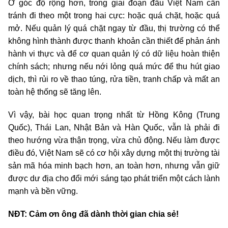
Ở góc độ rộng hơn, trong giai đoạn đầu Việt Nam cần
tránh đi theo một trong hai cực: hoặc quá chặt, hoặc quá
mở. Nếu quản lý quá chặt ngay từ đầu, thị trường có thể
không hình thành được thanh khoản cần thiết để phản ánh
hành vi thực và để cơ quan quản lý có dữ liệu hoàn thiện
chính sách; nhưng nếu nới lỏng quá mức để thu hút giao
dịch, thì rủi ro về thao túng, rửa tiền, tranh chấp và mất an
toàn hệ thống sẽ tăng lên.
Vì vậy, bài học quan trọng nhất từ Hồng Kông (Trung
Quốc), Thái Lan, Nhật Bản và Hàn Quốc, vẫn là phải đi
theo hướng vừa thận trọng, vừa chủ động. Nếu làm được
điều đó, Việt Nam sẽ có cơ hội xây dựng một thị trường tài
sản mã hóa minh bạch hơn, an toàn hơn, nhưng vẫn giữ
được dư địa cho đổi mới sáng tạo phát triển một cách lành
mạnh và bền vững.
NĐT: Cảm ơn ông đã dành thời gian chia sẻ!