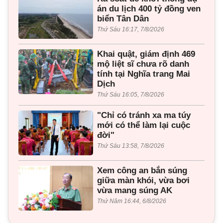
án du lịch 400 tỷ đồng ven
biển Tân Dân
Thứ Sáu 16:17, 7/8/2026
Khai quật, giám định 469
mộ liệt sĩ chưa rõ danh
tính tại Nghĩa trang Mai
Dịch
Thứ Sáu 16:05, 7/8/2026
"Chỉ có tránh xa ma túy
mới có thể làm lại cuộc
đời"
Thứ Sáu 13:58, 7/8/2026
Xem công an bắn súng
giữa màn khói, vừa bơi
vừa mang súng AK
Thứ Năm 16:44, 6/8/2026