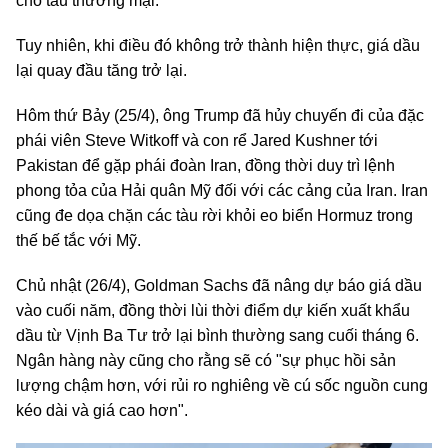
cho tàu thương mại.
Tuy nhiên, khi điều đó không trở thành hiện thực, giá dầu
lại quay đầu tăng trở lại.
Hôm thứ Bảy (25/4), ông Trump đã hủy chuyến đi của đặc
phái viên Steve Witkoff và con rể Jared Kushner tới
Pakistan để gặp phái đoàn Iran, đồng thời duy trì lệnh
phong tỏa của Hải quân Mỹ đối với các cảng của Iran. Iran
cũng đe dọa chặn các tàu rời khỏi eo biển Hormuz trong
thế bế tắc với Mỹ.
Chủ nhật (26/4), Goldman Sachs đã nâng dự báo giá dầu
vào cuối năm, đồng thời lùi thời điểm dự kiến xuất khẩu
dầu từ Vịnh Ba Tư trở lại bình thường sang cuối tháng 6.
Ngân hàng này cũng cho rằng sẽ có "sự phục hồi sản
lượng chậm hơn, với rủi ro nghiêng về cú sốc nguồn cung
kéo dài và giá cao hơn".