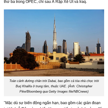
thứ ba trong OPEC, chỉ sau Ả Rập Xê Út và Iraq.
Toàn cảnh đường chân trời Dubai, bao gồm cả tòa nhà chọc trời
Burj Khalifa ở trung tâm, thuộc UAE. (Ảnh: Christopher
Pike/Bloomberg qua Getty Images file/NBCnews)
"Mặc dù sự biến động ngắn hạn, bao gồm các gián đoạn