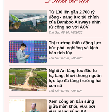
Từ 130 lên gần 2.700 tỷ
đồng - năng lực tài chính
của Bamboo Airways nhìn
từ công nợ với ACV
Thứ Sáu 08:30, 7/8/2026
Thị trường thiếu động lực
bứt phá, nghiêng về kịch
bản tích lũy
Thứ Sáu 07:20, 7/8/2026
Nghệ An tăng tốc đầu tư
hạ tầng, khơi thông nguồn
lực tạo đà tăng trưởng hai
con số
Thứ Sáu 07:15, 7/8/2026
Xem công an bắn súng
giữa màn khói, vừa bơi
vừa mang súng AK