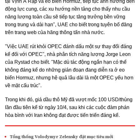
tại Vịnh Ả Rập và eo biển Hormuz, tiếp tục ảnh hưởng đến
động lực cung, các xu hướng nền tảng cho thấy nhu cầu
năng lượng toàn cầu sẽ tiếp tục tăng trưởng bền vững
trong trung và dài hạn", UAE cho biết trong tuyên bố đăng
trên trang web của hãng thông tấn nhà nước.
"Việc UAE rút khỏi OPEC đánh dấu một sự thay đổi đáng
kể đối với OPEC", nhà phân tích năng lượng Jorge Leon
của Rystad cho biết. "Mặc dù tác động ngắn hạn có thể
không đáng kể do những gián đoạn đang diễn ra ở eo
biển Hormuz, nhưng hệ quả lâu dài là một OPEC yếu hơn
về mặt cấu trúc".
Trong khi đó, giá dầu thô Mỹ đã vượt mốc 100 USD/thùng
lần đầu tiên kể từ ngày 10/4, sau khi các cuộc đàm phán
hòa bình với Iran không đạt được tiến triển đáng kể.
Tổng thống Volodymyr Zelensky đặt mục tiêu mới