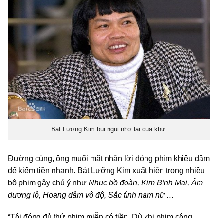
Bát Lưỡng Kim bùi ngùi nhớ lại quá khứ.
Đường cùng, ông muối mặt nhận lời đóng phim khiêu dâm
để kiếm tiền nhanh. Bát Lưỡng Kim xuất hiện trong nhiều
bộ phim gây chú ý như
Nhục bồ đoàn, Kim Bình Mai, Âm
dương lộ, Hoang dâm vô độ, Sắc tình nam nữ …
“Tôi đóng đủ thứ phim miễn có tiền. Dù khi phim công