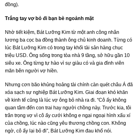
đồng).
Trắng tay vợ bỏ đi bạn bè ngoảnh mặt
Nhờ tiết kiệm, Bát Lưỡng Kim từ một anh công nhân
lương ba cọc ba đồng thành ông chủ kinh doanh. Từng có
lúc Bát Lưỡng Kim có trong tay khối tài sản hàng chục
triệu USD. Ông sống trong tòa nhà 9 tầng, sở hữu gần 10
siêu xe. Ông từng tự hào vì sự giàu có và gia đình viên
mãn bên người vợ hiền.
Nhưng cơn bão khủng hoảng tài chính càn quét châu Á đã
xóa sạch sự nghiệp Bát Lưỡng Kim. Giai đoạn khó khăn
về kinh tế cũng là lúc vợ ông bỏ nhà ra đi. “Cô ấy không
quan tâm đến con trai hay người chồng này. Trước kia, tôi
trân trọng vợ vì cô ấy cưới không e ngại ngoại hình xấu xí
của chồng, lúc nào cũng yêu thương chồng con. Không
ngờ, cô ấy lại bỏ đi”, Bát Lưỡng Kim đau khổ nói.