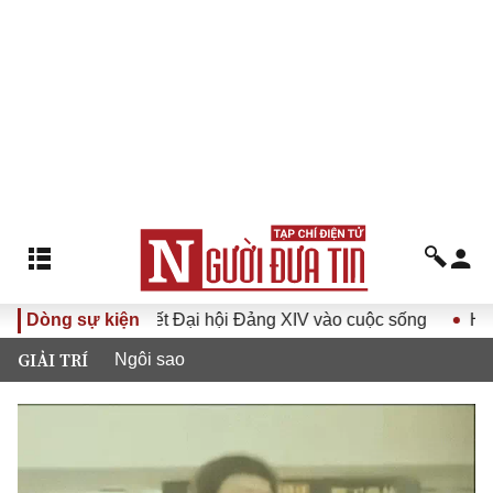
hị quyết Đại hội Đảng XIV vào cuộc sống
Dòng sự kiện
Hướng tới Đại 
GIẢI TRÍ
Ngôi sao