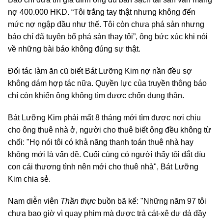
nợ 400.000 HKD. “Tôi trắng tay thật nhưng không đến
mức nợ ngập đầu như thế. Tôi còn chưa phá sản nhưng
báo chí đã tuyên bố phá sản thay tôi”, ông bức xúc khi nói
về những bài báo không đúng sự thật.
Đối tác làm ăn cũ biết Bát Lưỡng Kim nợ nần đều sợ
không dám hợp tác nữa. Quyền lực của truyền thông báo
chí còn khiến ông không tìm được chốn dung thân.
Bát Lưỡng Kim phải mất 8 tháng mới tìm được nơi chịu
cho ông thuê nhà ở, người cho thuê biết ông đều không từ
chối: "Họ nói tôi có khả năng thanh toán thuê nhà hay
không mới là vấn đề. Cuối cùng có người thấy tôi dắt díu
con cái thương tình nên mới cho thuê nhà", Bát Lưỡng
Kim chia sẻ.
Nam diễn viên
Thần thực
buồn bã kể: "Những năm 97 tôi
chưa bao giờ vì quay phim mà được trả cát-xê dư dả đầy