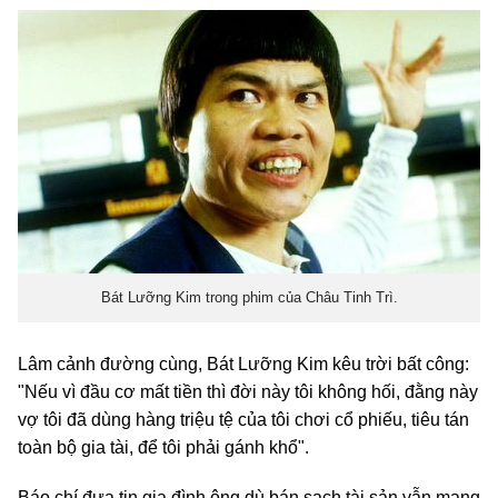
Bát Lưỡng Kim trong phim của Châu Tinh Trì.
Lâm cảnh đường cùng, Bát Lưỡng Kim kêu trời bất công:
"Nếu vì đầu cơ mất tiền thì đời này tôi không hối, đằng này
vợ tôi đã dùng hàng triệu tệ của tôi chơi cổ phiếu, tiêu tán
toàn bộ gia tài, để tôi phải gánh khổ".
Báo chí đưa tin gia đình ông dù bán sạch tài sản vẫn mang