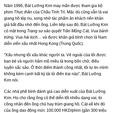
Năm 1996, Bát Lưỡng Kim may mắn được tham gia bộ
phim
Thực thần
của Châu Tinh Trì. Mặc dù cũng vẫn là vai
giang hồ tép riu, song nhờ tác phẩm ăn khách nên khán
giả bắt đầu nhớ đến ông. Liên tiếp sau đó, Bát Lưỡng Kim
có mặt trong
Trạng sư xảo quyệt Trần Mộng Cát, Vua bánh
trứng, Vua hài kịch…
và được khán giả bình chọn là Nam
diễn viên xấu nhất Hong Kong (Trung Quốc).
“Xấu nhưng tôi xấu khác người ta. Vẻ ngoài của tôi được
bạn bè và người hâm mộ miêu tả trong bốn chữ, điêu
luyện sắc sảo. Ở thời điểm thành công nhất, tôi tự tin mình
không kém cạnh bất kỳ tài tử điển trai nào”, Bát Lưỡng
Kim nói.
Các nhà phê bình đánh giá cao diễn xuất của Bát Lưỡng
Kim. Họ cho rằng ông có thể diễn tốt nhiều dạng vai, từ
công nhân đến ông chủ hay trùm giang hồ. Cát-xê khi đó
của ông dao động mức 100.000 HKD/phim (gần 300 triệu