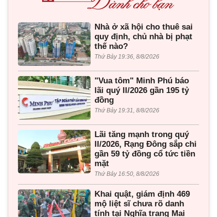
Nhà ở xã hội cho thuê sai
quy định, chủ nhà bị phạt
thế nào?
Thứ Bảy 19:36, 8/8/2026
"Vua tôm" Minh Phú báo
lãi quý II/2026 gần 195 tỷ
đồng
Thứ Bảy 19:31, 8/8/2026
Lãi tăng mạnh trong quý
II/2026, Rạng Đông sắp chi
gần 59 tỷ đồng cổ tức tiền
mặt
Thứ Bảy 16:50, 8/8/2026
Khai quật, giám định 469
mộ liệt sĩ chưa rõ danh
tính tại Nghĩa trang Mai