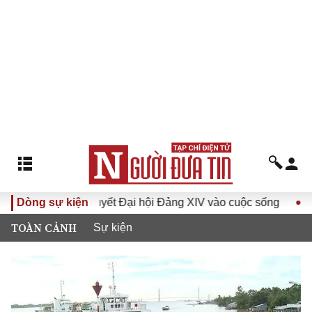
Đưa Nghị quyết Đại hội Đảng XIV vào cuộc sống
Dòng sự kiện
Hướng t
TOÀN CẢNH
Sự kiện