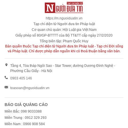
https://m.nguoiduatin.vn
Tạp chí điện tử Người đưa tin Pháp luật
Cơ quan chủ quản: Hội Luật gia Việt Nam
Giấy phép số 80/GP-BTTTT của Bộ TT&TT cấp ngày 27/2/2020
Tổng biên tập: Phạm Quốc Huy
Bản quyền thuộc Tạp chí điện tử Người đưa tin Pháp luật - Tạp chí Đời sống
và Pháp luật. Chỉ được phép dẫn nguồn khi có thoả thuận bằng văn bản.
Tầng 4, Tòa tháp Ngôi Sao - Star Tower, đường Dương Đình Nghệ -
Phường Cầu Giấy - Hà Nội
0903 405 146
toasoan@nguoiduatin.vn
BÁO GIÁ QUẢNG CÁO
Miền Bắc: 098 9033388
Miền Trung : 0912 329 293
Miền Nam : 0966 908 584