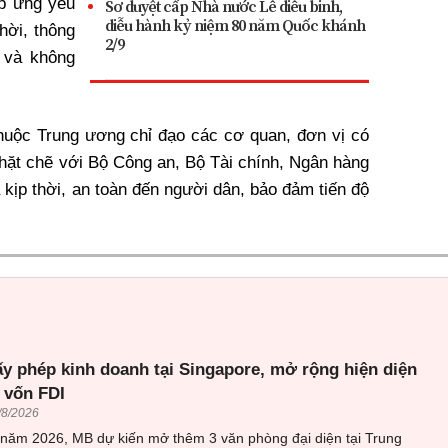
áp ứng yêu
Sơ duyệt cấp Nhà nước Lễ diễu binh,
diễu hành kỷ niệm 80 năm Quốc khánh
hời, thông
2/9
i và không
thuộc Trung ương chỉ đạo các cơ quan, đơn vị có
 chặt chẽ với Bộ Công an, Bộ Tài chính, Ngân hàng
kịp thời, an toàn đến người dân, bảo đảm tiến độ
ấy phép kinh doanh tại Singapore, mở rộng hiện diện
 vốn FDI
/8/2026
 năm 2026, MB dự kiến mở thêm 3 văn phòng đại diện tại Trung