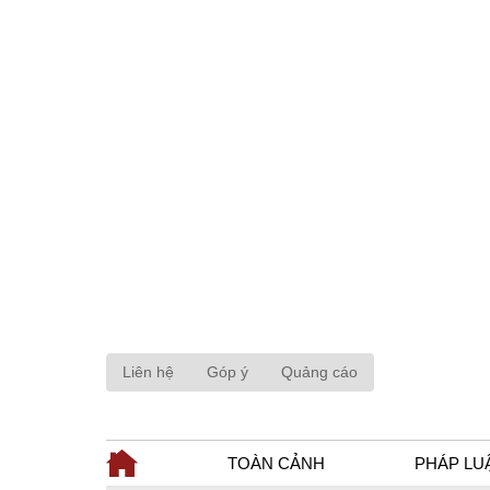
Liên hệ
Góp ý
Quảng cáo
TOÀN CẢNH
PHÁP LU