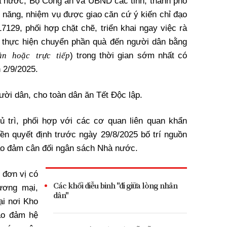
à nước
, Bộ Công an và
UBND
các tỉnh, thành phố
 năng, nhiệm vụ được giao căn cứ ý kiến chỉ đạo
17129, phối hợp chặt chẽ, triển khai ngay việc rà
à thực hiện chuyển phần quà đến người dân bằng
ản hoặc trực tiếp
) trong thời gian sớm nhất có
 2/9/2025.
ời dân, cho toàn dân ăn Tết Độc lập.
ủ trì, phối hợp với các cơ quan liên quan khẩn
n quyết định trước ngày 29/8/2025 bố trí nguồn
bảo đảm cân đối ngân sách
Nhà nước
.
 đơn vị có
Các khối diễu binh "đi giữa lòng nhân
ương mại,
dân"
ại nơi Kho
ảo đảm hệ