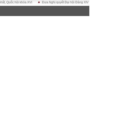
c hội khóa XVI
Đưa Nghị quyết Đại hội Đảng XIV vào cuộc sống
Hướn
ĐỜI SỐNG
Gia đình
Sức khỏe
Cần biết
g
Cộng đồng mạng
 – Đô thị