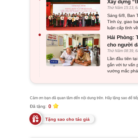
Xây dựng “t
Thứ Năm 15:13, 6
Sáng 6/8, Ban T
Tỉnh ủy, giao b
luận cấp tỉnh 
•
Hải Phòng: T
cho người d
Thứ Năm 08:39, 6
Lần đầu tiên tạ
gắn với tư vấn 
vướng mắc pháp
Cảm ơn bạn đã quan tâm đến nội dung trên. Hãy tặng sao để tiếp
0
Đã tặng:
Tặng sao cho tác giả