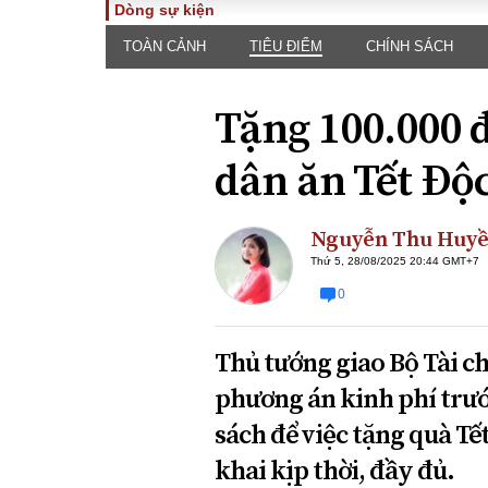
Dòng sự kiện
TOÀN CẢNH
TIÊU ĐIỂM
CHÍNH SÁCH
TOÀN CẢNH
PHÁP 
Tiêu điểm
Dòng ch
Tặng 100.000 
luật
Chính sách
Góc nhìn 
Sự kiện
dân ăn Tết Độc
Hồ sơ đi
Đối thoại
Tiếng nó
Thế giới
Nguyễn Thu Huy
An ninh 
Thứ 5, 28/08/2025 20:44 GMT+7
0
Thủ tướng giao Bộ Tài ch
phương án kinh phí trướ
sách để việc tặng quà Tế
ĐA CHIỀU
INFOC
khai kịp thời, đầy đủ.
Quan điểm