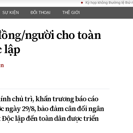
Kỳ họp không thường lệ thứ nhất, Quố
SỰ KIỆN
ĐỐI THOẠI
THẾ GIỚI
LUẬT
KINH TẾ
XÃ HỘI
ảy pháp
Bất động sản
Dân sinh
đồng/người cho toàn
Tài chính - Ngân
Giáo dục
luật gia
hàng
Văn hoá
 lập
ều tra
Kinh tế vĩ mô
Môi trườn
i công dân
Hồ sơ doanh
Giao thông
nghiệp
ền
- Hình sự
Xu hướng thị
trường
Tiêu dùng và dư
luận
ính chủ trì, khẩn trương báo cáo
Công nghệ
c ngày 29/8, bảo đảm cân đối ngân
t Độc lập đến toàn dân được triển
US