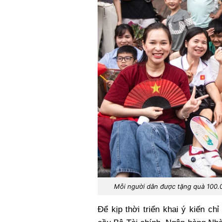
Mỗi người dân được tặng quà 100.
Để kịp thời triển khai ý kiến c