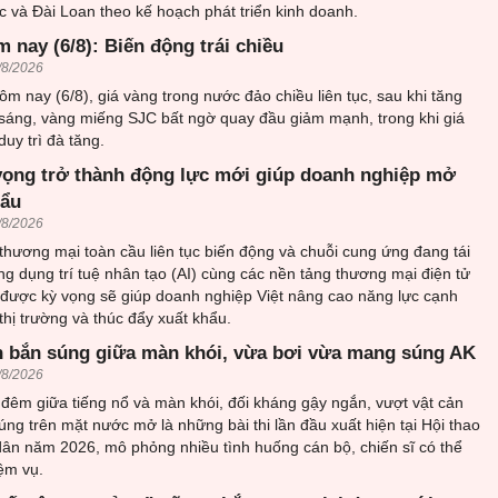
 và Đài Loan theo kế hoạch phát triển kinh doanh.
 nay (6/8): Biến động trái chiều
/8/2026
ôm nay (6/8), giá vàng trong nước đảo chiều liên tục, sau khi tăng
sáng, vàng miếng SJC bất ngờ quay đầu giảm mạnh, trong khi giá
uy trì đà tăng.
vọng trở thành động lực mới giúp doanh nghiệp mở
hẩu
/8/2026
thương mại toàn cầu liên tục biến động và chuỗi cung ứng đang tái
ứng dụng trí tuệ nhân tạo (AI) cùng các nền tảng thương mại điện tử
 được kỳ vọng sẽ giúp doanh nghiệp Việt nâng cao năng lực cạnh
thị trường và thúc đẩy xuất khẩu.
 bắn súng giữa màn khói, vừa bơi vừa mang súng AK
/8/2026
đêm giữa tiếng nổ và màn khói, đối kháng gậy ngắn, vượt vật cản
ng trên mặt nước mở là những bài thi lần đầu xuất hiện tại Hội thao
ân năm 2026, mô phỏng nhiều tình huống cán bộ, chiến sĩ có thể
ệm vụ.