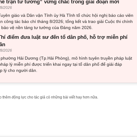
hế trận tư tưởng” vững chắc trong giai đoạn mới
/8/2026
uyên giáo và Dân vận Tỉnh ủy Hà Tĩnh tổ chức hội nghị báo cáo viên
an công tác báo chí tháng 8/2026; tổng kết và trao giải Cuộc thi chính
về bảo vệ nền tảng tư tưởng của Đảng năm 2026.
hí điểm đưa luật sư đến tổ dân phố, hỗ trợ miễn phí
ân
/8/2026
i phường Hải Dương (Tp.Hải Phòng), mô hình tuyên truyền pháp luật
pháp lý miễn phí được triển khai ngay tại tổ dân phố để giải đáp
 lý cho người dân.
 thêm động lực cho tác giả có những bài viết hay hơn nữa.