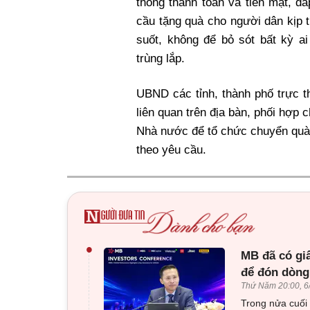
thống thanh toán và tiền mặt, đ
cầu tặng quà cho người dân kịp t
suốt, không để bỏ sót bất kỳ a
trùng lắp.
UBND
các tỉnh, thành phố trực 
liên quan trên địa bàn, phối hợp
Nhà nước
để tổ chức chuyển quà 
theo yêu cầu.
•
MB đã có gi
để đón dòng
Thứ Năm 20:00, 6
Trong nửa cuối