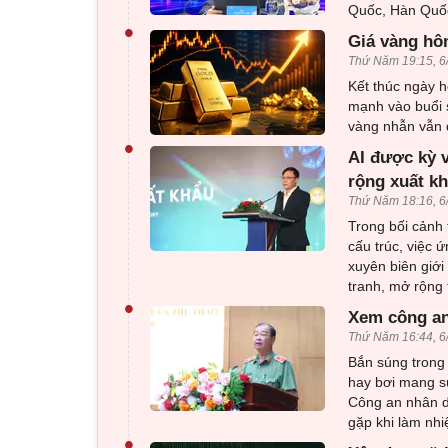
Quốc, Hàn Quốc
•
Giá vàng hôm
Thứ Năm 19:15, 6
Kết thúc ngày h
mạnh vào buổi 
vàng nhẫn vẫn d
•
AI được kỳ 
rộng xuất k
Thứ Năm 18:16, 6
Trong bối cảnh 
cấu trúc, việc 
xuyên biên giới
tranh, mở rộng 
•
Xem công an
Thứ Năm 16:44, 6
Bắn súng trong 
hay bơi mang sú
Công an nhân d
gặp khi làm nhi
•