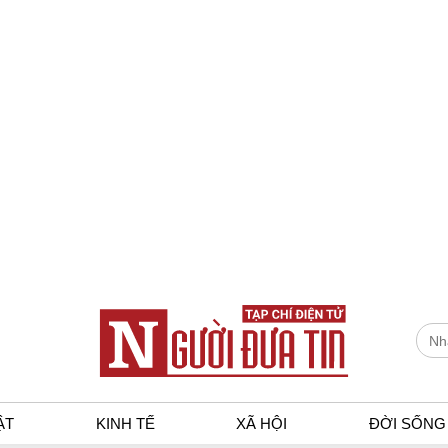
ẬT
KINH TẾ
XÃ HỘI
ĐỜI SỐNG