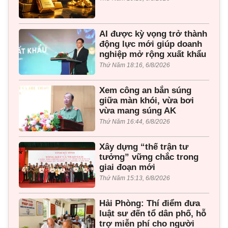
AI được kỳ vọng trở thành
động lực mới giúp doanh
nghiệp mở rộng xuất khẩu
Thứ Năm 18:16, 6/8/2026
Xem công an bắn súng
giữa màn khói, vừa bơi
vừa mang súng AK
Thứ Năm 16:44, 6/8/2026
Xây dựng “thế trận tư
tưởng” vững chắc trong
giai đoạn mới
Thứ Năm 15:13, 6/8/2026
Hải Phòng: Thí điểm đưa
luật sư đến tổ dân phố, hỗ
trợ miễn phí cho người