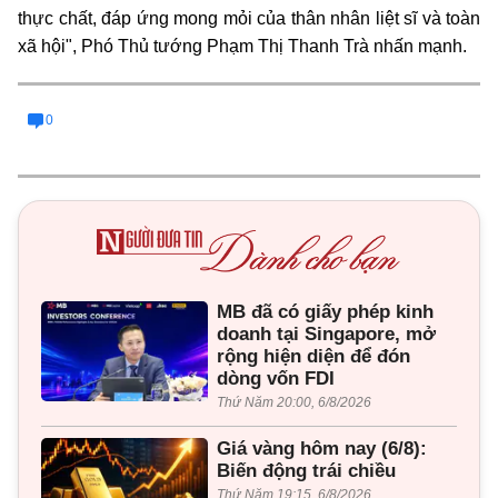
thực chất, đáp ứng mong mỏi của thân nhân liệt sĩ và toàn
xã hội", Phó Thủ tướng Phạm Thị Thanh Trà nhấn mạnh.
0
MB đã có giấy phép kinh
doanh tại Singapore, mở
rộng hiện diện để đón
dòng vốn FDI
Thứ Năm 20:00, 6/8/2026
Giá vàng hôm nay (6/8):
Biến động trái chiều
Thứ Năm 19:15, 6/8/2026