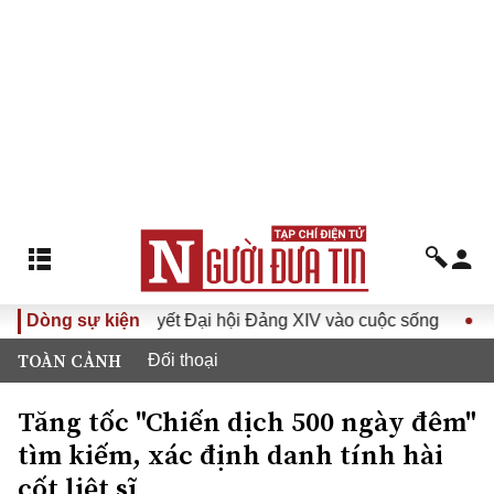
ưa Nghị quyết Đại hội Đảng XIV vào cuộc sống
Dòng sự kiện
Hướng tới
TOÀN CẢNH
Đối thoại
Tăng tốc "Chiến dịch 500 ngày đêm"
tìm kiếm, xác định danh tính hài
cốt liệt sĩ