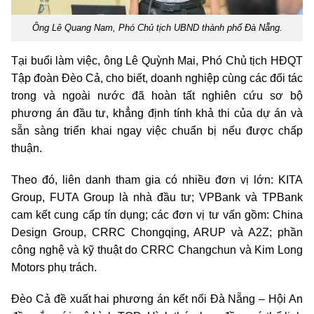
Ông Lê Quang Nam, Phó Chủ tịch UBND thành phố Đà Nẵng.
Tại buổi làm việc, ông Lê Quỳnh Mai, Phó Chủ tịch HĐQT
Tập đoàn Đèo Cả, cho biết, doanh nghiệp cùng các đối tác
trong và ngoài nước đã hoàn tất nghiên cứu sơ bộ
phương án đầu tư, khẳng định tính khả thi của dự án và
sẵn sàng triển khai ngay việc chuẩn bị nếu được chấp
thuận.
Theo đó, liên danh tham gia có nhiều đơn vị lớn: KITA
Group, FUTA Group là nhà đầu tư; VPBank và TPBank
cam kết cung cấp tín dụng; các đơn vị tư vấn gồm: China
Design Group, CRRC Chongqing, ARUP và A2Z; phần
công nghệ và kỹ thuật do CRRC Changchun và Kim Long
Motors phụ trách.
Đèo Cả đề xuất hai phương án kết nối Đà Nẵng – Hội An