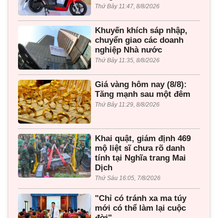
Thứ Bảy 11:47, 8/8/2026
Khuyến khích sáp nhập,
chuyển giao các doanh
nghiệp Nhà nước
Thứ Bảy 11:35, 8/8/2026
Giá vàng hôm nay (8/8):
Tăng mạnh sau một đêm
Thứ Bảy 11:29, 8/8/2026
Khai quật, giám định 469
mộ liệt sĩ chưa rõ danh
tính tại Nghĩa trang Mai
Dịch
Thứ Sáu 16:05, 7/8/2026
"Chỉ có tránh xa ma túy
mới có thể làm lại cuộc
đời"