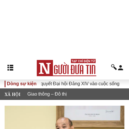
Đưa Nghị quyết Đại hội Đảng XIV vào cuộc sống
Dòng sự kiện
Hướng t
XÃ HỘI
Giao thông – Đô thị