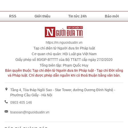
RSS
Giới thiệu
Tin tức 24h
Báo mới
https://m.nguoiduatin.vn
Tạp chí điện tử Người đưa tin Pháp luật
Cơ quan chủ quản: Hội Luật gia Việt Nam
Giấy phép số 80/GP-BTTTT của Bộ TT&TT cấp ngày 27/2/2020
Tổng biên tập: Phạm Quốc Huy
Bản quyền thuộc Tạp chí điện tử Người đưa tin Pháp luật - Tạp chí Đời sống
và Pháp luật. Chỉ được phép dẫn nguồn khi có thoả thuận bằng văn bản.
Tầng 4, Tòa tháp Ngôi Sao - Star Tower, đường Dương Đình Nghệ -
Phường Cầu Giấy - Hà Nội
0903 405 146
toasoan@nguoiduatin.vn