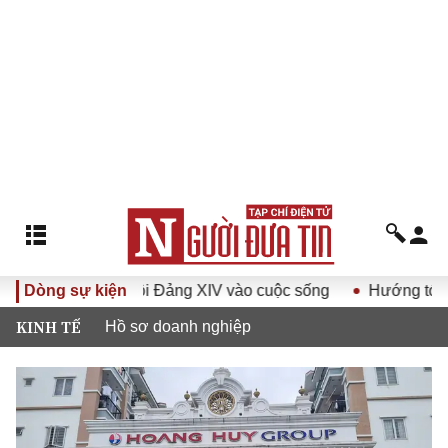
uyết Đại hội Đảng XIV vào cuộc sống
Dòng sự kiện
Hướng tới Đại hội đ
KINH TẾ
Hồ sơ doanh nghiệp