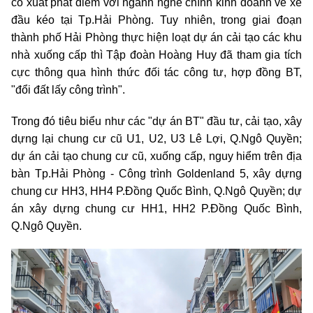
có xuất phát điểm với ngành nghề chính kinh doanh về xe
đầu kéo tại Tp.Hải Phòng. Tuy nhiên, trong giai đoạn
thành phố Hải Phòng thực hiện loạt dự án cải tạo các khu
nhà xuống cấp thì Tập đoàn Hoàng Huy đã tham gia tích
cực thông qua hình thức đối tác công tư, hợp đồng BT,
"đổi đất lấy công trình".
Trong đó tiêu biểu như các "dự án BT" đầu tư, cải tạo, xây
dựng lại chung cư cũ U1, U2, U3 Lê Lợi, Q.Ngô Quyền;
dự án cải tạo chung cư cũ, xuống cấp, nguy hiểm trên địa
bàn Tp.Hải Phòng - Công trình Goldenland 5, xây dựng
chung cư HH3, HH4 P.Đồng Quốc Bình, Q.Ngô Quyền; dự
án xây dựng chung cư HH1, HH2 P.Đồng Quốc Bình,
Q.Ngô Quyền.