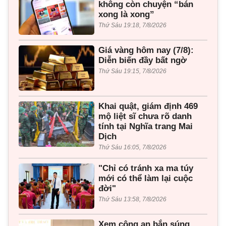
không còn chuyện “bán
xong là xong”
Thứ Sáu 19:18, 7/8/2026
Giá vàng hôm nay (7/8):
Diễn biến đầy bất ngờ
Thứ Sáu 19:15, 7/8/2026
Khai quật, giám định 469
mộ liệt sĩ chưa rõ danh
tính tại Nghĩa trang Mai
Dịch
Thứ Sáu 16:05, 7/8/2026
"Chỉ có tránh xa ma túy
mới có thể làm lại cuộc
đời"
Thứ Sáu 13:58, 7/8/2026
Xem công an bắn súng