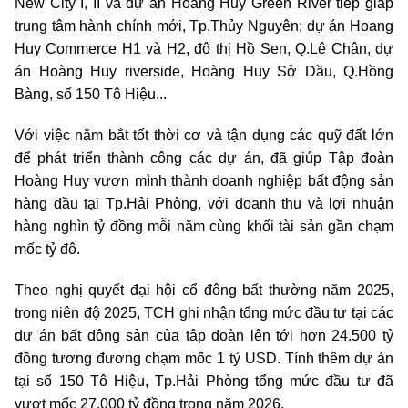
New City I, II và dự án Hoàng Huy Green River tiếp giáp
trung tâm hành chính mới, Tp.Thủy Nguyên; dự án Hoang
Huy Commerce H1 và H2, đô thị Hồ Sen, Q.Lê Chân, dự
án Hoàng Huy riverside, Hoàng Huy Sở Dầu, Q.Hồng
Bàng, số 150 Tô Hiệu...
Với việc nắm bắt tốt thời cơ và tận dụng các quỹ đất lớn
để phát triển thành công các dự án, đã giúp Tập đoàn
Hoàng Huy vươn mình thành doanh nghiệp bất động sản
hàng đầu tại Tp.Hải Phòng, với doanh thu và lợi nhuận
hàng nghìn tỷ đồng mỗi năm cùng khối tài sản gần chạm
mốc tỷ đô.
Theo nghị quyết đại hội cổ đông bất thường năm 2025,
trong niên độ 2025, TCH ghi nhận tổng mức đầu tư tại các
dự án bất động sản của tập đoàn lên tới hơn 24.500 tỷ
đồng tương đương chạm mốc 1 tỷ USD. Tính thêm dự án
tại số 150 Tô Hiệu, Tp.Hải Phòng tổng mức đầu tư đã
vượt mốc 27.000 tỷ đồng trong năm 2026.