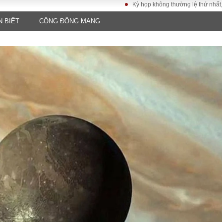
Kỳ họp không thường lệ thứ nhất, Quốc hộ
N BIẾT
CỘNG ĐỒNG MẠNG
LUẬT
KINH TẾ
XÃ HỘI
ảy pháp
Bất động sản
Dân sinh
Tài chính - Ngân
Giáo dục
luật gia
hàng
Văn hoá
ều tra
Kinh tế vĩ mô
Môi trườn
i công dân
Hồ sơ doanh
Giao thông
nghiệp
- Hình sự
Xu hướng thị
trường
Tiêu dùng và dư
luận
Công nghệ
US