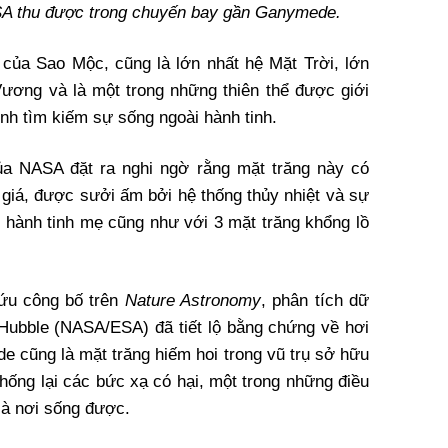
A thu được trong chuyến bay gần Ganymede.
của Sao Mộc, cũng là lớn nhất hệ Mặt Trời, lớn
ơng và là một trong những thiên thể được giới
ình tìm kiếm sự sống ngoài hành tinh.
ủa NASA đặt ra nghi ngờ rằng mặt trăng này có
giá, được sưởi ấm bởi hệ thống thủy nhiệt và sự
i hành tinh mẹ cũng như với 3 mặt trăng khổng lồ
cứu công bố trên
Nature Astronomy
, phân tích dữ
 Hubble (NASA/ESA) đã tiết lộ bằng chứng về hơi
e cũng là mặt trăng hiếm hoi trong vũ trụ sở hữu
hống lại các bức xạ có hại, một trong những điều
là nơi sống được
.