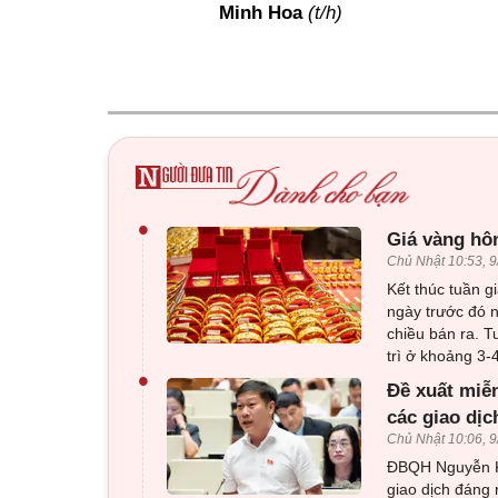
Minh Hoa
(t/h)
•
Giá vàng hôm
Chủ Nhật 10:53, 9
Kết thúc tuần g
ngày trước đó 
chiều bán ra. T
trì ở khoảng 3-
•
Đề xuất miễn
các giao dị
Chủ Nhật 10:06, 9
ĐBQH Nguyễn Kh
giao dịch đáng 