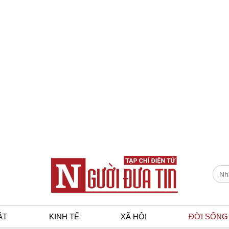
ẬT
KINH TẾ
XÃ HỘI
ĐỜI SỐNG