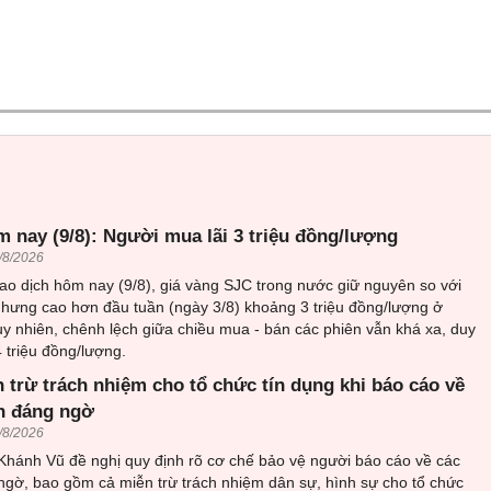
 nay (9/8): Người mua lãi 3 triệu đồng/lượng
/8/2026
iao dịch hôm nay (9/8), giá vàng SJC trong nước giữ nguyên so với
nhưng cao hơn đầu tuần (ngày 3/8) khoảng 3 triệu đồng/lượng ở
uy nhiên, chênh lệch giữa chiều mua - bán các phiên vẫn khá xa, duy
4 triệu đồng/lượng.
 trừ trách nhiệm cho tổ chức tín dụng khi báo cáo về
ch đáng ngờ
/8/2026
ánh Vũ đề nghị quy định rõ cơ chế bảo vệ người báo cáo về các
ngờ, bao gồm cả miễn trừ trách nhiệm dân sự, hình sự cho tổ chức