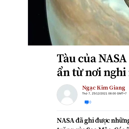
Xi nhan Trái Phải
Bạn đọc viết
Tàu của NASA 
ẩn từ nơi nghi
Ngạc Kim Giang
Thứ 7, 25/12/2021 08:00 GMT+7
0
NASA đã ghi được những 