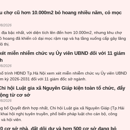
u chợ cũ hơn 10.000m2 bỏ hoang nhiều năm, cỏ mọc
/8/2026
c địa bậc nhất, với diện tích lên đến hơn 10.000m2, nhưng khu chợ
ỏ hoang đã khiến cỏ dại mọc rậm rạp và hạ tầng xuống cấp gây lãng
ô thị.
xét miễn nhiễm chức vụ Ủy viên UBND đối với 11 giám
h
/8/2026
ố trình HĐND Tp.Hà Nội xem xét miễn nhiễm chức vụ Ủy viên UBND
m kỳ 2026-2031 đối với 11 giám đốc sở ngành.
hi hội Luật gia xã Nguyên Giáp kiện toàn tổ chức, đẩy
ộng từ cơ sở
/8/2026
g bố Quyết định hợp nhất, Chi hội Luật gia xã Nguyên Giáp (Tp.Hải
 khai hội nghị tuyên truyền, phổ biến pháp luật cho cán bộ, công
 và hội viên.
70 cơ sở nhà, đất dôi dư và hơn 500 cơ sở đang bỏ