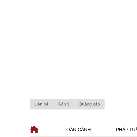
Liên hệ
Góp ý
Quảng cáo
TOÀN CẢNH
PHÁP LU