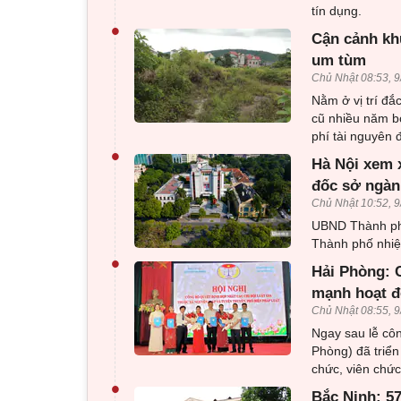
tín dụng.
•
Cận cảnh kh
um tùm
Chủ Nhật 08:53, 9
Nằm ở vị trí đắ
cũ nhiều năm b
phí tài nguyên đ
•
Hà Nội xem 
đốc sở ngàn
Chủ Nhật 10:52, 9
UBND Thành ph
Thành phố nhiệ
•
Hải Phòng: C
mạnh hoạt đ
Chủ Nhật 08:55, 9
Ngay sau lễ côn
Phòng) đã triển
chức, viên chức
•
Bắc Ninh: 5