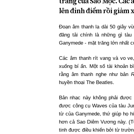
trăng của Sao Mộc. Các 
lên đỉnh điểm rồi giảm 
Đoạn âm thanh lạ dài 50 giây 
đăng tải chính là những gì tà
Ganymede - mặt trăng lớn nhất 
Các âm thanh rít vang và vo ve,
xuống bí ẩn. Một số tài khoản 
rằng âm thanh nghe như bản
R
huyền thoại The Beatles.
Bản nhạc này không phải được 
được công cụ Waves của tàu Juno
từ của Ganymede, thứ giúp họ hi
hơn cả Sao Diêm Vương này. (T
tinh được điều khiển bởi từ trườn