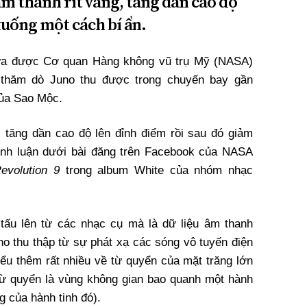
âm thanh rít vang, tăng dần cao độ
xuống một cách bí ẩn.
vừa được Cơ quan Hàng không vũ trụ Mỹ (NASA)
u thăm dò Juno thu được trong chuyến bay gần
của Sao Mộc.
 tăng dần cao độ lên đỉnh điểm rồi sau đó giảm
bình luận dưới bài đăng trên Facebook của NASA
evolution 9
trong album White của nhóm nhạc
tấu lên từ các nhạc cụ mà là dữ liệu âm thanh
 thu thập từ sự phát xạ các sóng vô tuyến điện
ểu thêm rất nhiều về từ quyển của mặt trăng lớn
ừ quyển là vùng không gian bao quanh một hành
g của hành tinh đó).