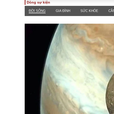
Dòng sự kiện
ĐỜI SỐNG
GIA ĐÌNH
SỨC KHỎE
CẦ
TOÀN CẢNH
PHÁP 
Tiêu điểm
Dòng ch
luật
Chính sách
Góc nhìn 
Sự kiện
Hồ sơ đi
Đối thoại
Tiếng nó
Thế giới
An ninh 
ĐA CHIỀU
INFOC
Quan điểm