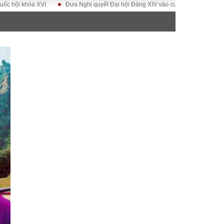
 XVI
Đưa Nghị quyết Đại hội Đảng XIV vào cuộc sống
Hướng tới Đại h
ĐỜI SỐNG
Gia đình
Sức khỏe
Cần biết
g
Cộng đồng mạng
 – Đô thị