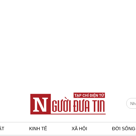
ẬT
KINH TẾ
XÃ HỘI
ĐỜI SỐNG