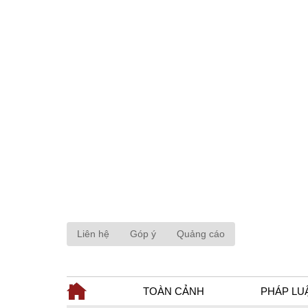
Liên hệ
Góp ý
Quảng cáo
TOÀN CẢNH
PHÁP LU