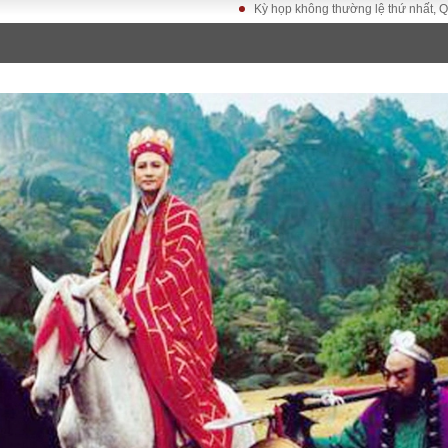
Kỳ họp không thường lệ thứ nhất, Quốc hội khóa
LUẬT
KINH TẾ
XÃ HỘI
ảy pháp
Bất động sản
Dân sinh
Tài chính - Ngân
Giáo dục
luật gia
hàng
Văn hoá
ều tra
Kinh tế vĩ mô
Môi trườn
i công dân
Hồ sơ doanh
Giao thông
nghiệp
- Hình sự
Xu hướng thị
trường
Tiêu dùng và dư
luận
Công nghệ
US