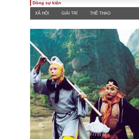
Dòng sự kiện
XÃ HỘI
GIẢI TRÍ
THỂ THAO
TOÀN CẢNH
PHÁP 
Tiêu điểm
Dòng ch
luật
Chính sách
Góc nhìn 
Sự kiện
Hồ sơ đi
Đối thoại
Tiếng nó
Thế giới
An ninh 
ĐA CHIỀU
INFOC
Quan điểm