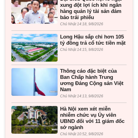
xung đột lợi ích khi ngân
hàng quản lý tài sản đảm
bảo trái phiếu
Chủ Nhật 14:18, 9/8/2026
Long Hậu sắp chi hơn 105
tỷ đồng trả cổ tức tiền mặt
Chủ Nhật 14:15, 9/8/2026
Thông cáo đặc biệt của
Ban Chấp hành Trung
ương Đảng Cộng sản Việt
Nam
Chủ Nhật 14:13, 9/8/2026
Hà Nội xem xét miễn
nhiễm chức vụ Ủy viên
UBND đối với 11 giám đốc
sở ngành
Chủ Nhật 10:52, 9/8/2026