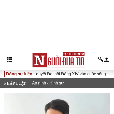
Đưa Nghị quyết Đại hội Đảng XIV vào cuộc sống
Dòng sự kiện
Hướng
PHÁP LUẬT
An ninh - Hình sự