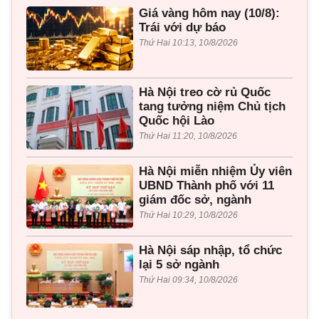
Giá vàng hôm nay (10/8):
Trái với dự báo
Thứ Hai 10:13, 10/8/2026
Hà Nội treo cờ rủ Quốc
tang tưởng niệm Chủ tịch
Quốc hội Lào
Thứ Hai 11:20, 10/8/2026
Hà Nội miễn nhiệm Ủy viên
UBND Thành phố với 11
giám đốc sở, ngành
Thứ Hai 10:29, 10/8/2026
Hà Nội sáp nhập, tổ chức
lại 5 sở ngành
Thứ Hai 09:34, 10/8/2026