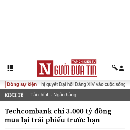
I
Dòng sự kiện
Đưa Nghị quyết Đại hội Đảng XIV vào cuộc sống
Hư
KINH TẾ
Tài chính - Ngân hàng
Techcombank chi 3.000 tỷ đồng
mua lại trái phiếu trước hạn