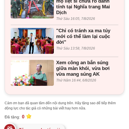
mộ liệt sĩ chưa rõ danh
tính tại Nghĩa trang Mai
Dịch
Thứ Sáu 16:05, 7/8/2026
"Chỉ có tránh xa ma túy
mới có thể làm lại cuộc
đời"
Thứ Sáu 13:58, 7/8/2026
Xem công an bắn súng
giữa màn khói, vừa bơi
vừa mang súng AK
Thứ Năm 16:44, 6/8/2026
Cảm ơn bạn đã quan tâm đến nội dung trên. Hãy tặng sao để tiếp thêm
động lực cho tác giả có những bài viết hay hơn nữa.
0
Đã tặng: