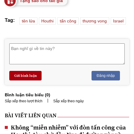
Tặng sao cho tác giả
Tag:
tên lửa
Houthi
tấn công
thương vong
Israel
Gửi bình luận
Đăng nhập
Bình luận tiêu biểu (
0
)
|
Sắp xếp theo lượt thích
Sắp xếp theo ngày
BÀI VIẾT LIÊN QUAN
Không “miễn nhiễm” với đòn tấn công của