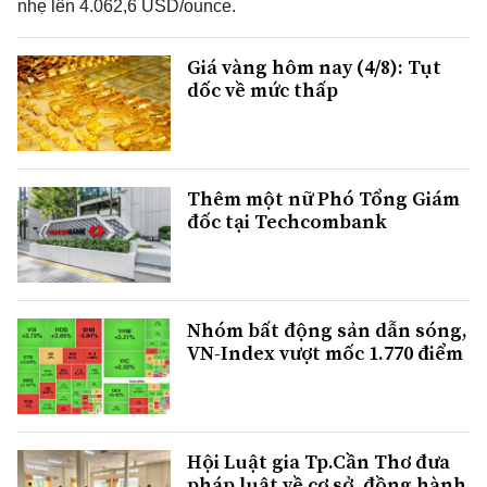
nhẹ lên 4.062,6 USD/ounce.
Giá vàng hôm nay (4/8): Tụt
dốc về mức thấp
Thêm một nữ Phó Tổng Giám
đốc tại Techcombank
Nhóm bất động sản dẫn sóng,
VN-Index vượt mốc 1.770 điểm
Hội Luật gia Tp.Cần Thơ đưa
pháp luật về cơ sở, đồng hành