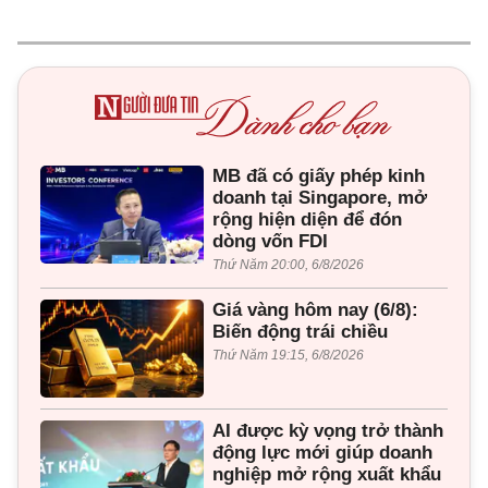
MB đã có giấy phép kinh
doanh tại Singapore, mở
rộng hiện diện để đón
dòng vốn FDI
Thứ Năm 20:00, 6/8/2026
Giá vàng hôm nay (6/8):
Biến động trái chiều
Thứ Năm 19:15, 6/8/2026
AI được kỳ vọng trở thành
động lực mới giúp doanh
nghiệp mở rộng xuất khẩu