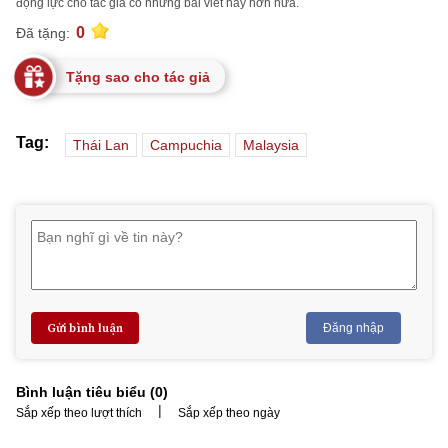
động lực cho tác giả có những bài viết hay hơn nữa.
0
Đã tặng:
Tặng sao cho tác giả
Tag:
Thái Lan
Campuchia
Malaysia
Gửi bình luận
Đăng nhập
Bình luận tiêu biểu (
0
)
|
Sắp xếp theo lượt thích
Sắp xếp theo ngày