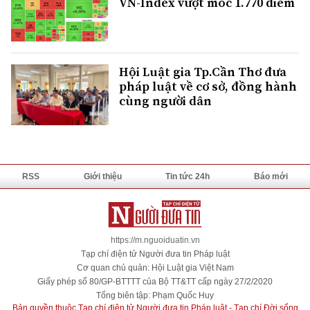
VN-Index vượt mốc 1.770 điểm
Hội Luật gia Tp.Cần Thơ đưa
pháp luật về cơ sở, đồng hành
cùng người dân
RSS
Giới thiệu
Tin tức 24h
Báo mới
https://m.nguoiduatin.vn
Tạp chí điện tử Người đưa tin Pháp luật
Cơ quan chủ quản: Hội Luật gia Việt Nam
Giấy phép số 80/GP-BTTTT của Bộ TT&TT cấp ngày 27/2/2020
Tổng biên tập: Phạm Quốc Huy
Bản quyền thuộc Tạp chí điện tử Người đưa tin Pháp luật - Tạp chí Đời sống