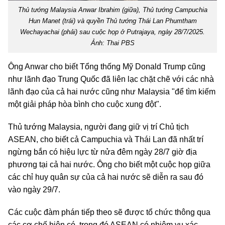
Thủ tướng Malaysia Anwar Ibrahim (giữa), Thủ tướng Campuchia
Hun Manet (trái) và quyền Thủ tướng Thái Lan Phumtham
Wechayachai (phải) sau cuộc họp ở Putrajaya, ngày 28/7/2025.
Ảnh: Thai PBS
Ông Anwar cho biết Tổng thống Mỹ Donald Trump cũng
như lãnh đạo Trung Quốc đã liên lạc chặt chẽ với các nhà
lãnh đạo của cả hai nước cũng như Malaysia "để tìm kiếm
một giải pháp hòa bình cho cuộc xung đột".
Thủ tướng Malaysia, người đang giữ vị trí Chủ tịch
ASEAN, cho biết cả Campuchia và Thái Lan đã nhất trí
ngừng bắn có hiệu lực từ nửa đêm ngày 28/7 giờ địa
phương tại cả hai nước. Ông cho biết một cuộc họp giữa
các chỉ huy quân sự của cả hai nước sẽ diễn ra sau đó
vào ngày 29/7.
Các cuộc đàm phán tiếp theo sẽ được tổ chức thông qua
các cơ chế hiện có, trong đó ASEAN có nhiệm vụ xác