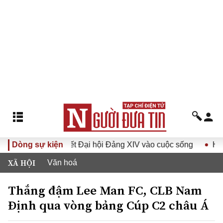
Đưa Nghị quyết Đại hội Đảng XIV vào cuộc sống
Dòng sự kiện
Hướng tới
XÃ HỘI
Văn hoá
Thắng đậm Lee Man FC, CLB Nam
Định qua vòng bảng Cúp C2 châu Á