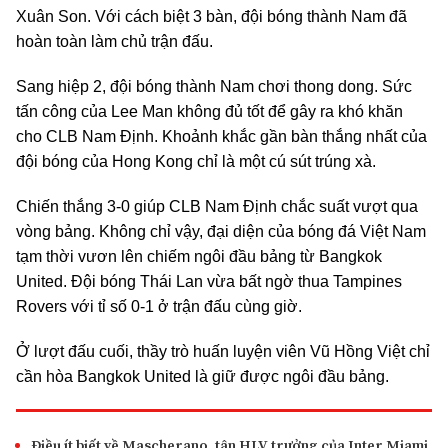
Xuân Son. Với cách biệt 3 bàn, đội bóng thành Nam đã
hoàn toàn làm chủ trận đấu.
Sang hiệp 2, đội bóng thành Nam chơi thong dong. Sức
tấn công của Lee Man không đủ tốt để gây ra khó khăn
cho CLB Nam Định. Khoảnh khắc gần bàn thắng nhất của
đội bóng của Hong Kong chỉ là một cú sút trúng xà.
Chiến thắng 3-0 giúp CLB Nam Định chắc suất vượt qua
vòng bảng. Không chỉ vậy, đại diện của bóng đá Việt Nam
tạm thời vươn lên chiếm ngôi đầu bảng từ Bangkok
United. Đội bóng Thái Lan vừa bất ngờ thua Tampines
Rovers với tỉ số 0-1 ở trận đấu cùng giờ.
Ở lượt đấu cuối, thầy trò huấn luyện viên Vũ Hồng Việt chỉ
cần hòa Bangkok United là giữ được ngôi đầu bảng.
Điều ít biết về Mascherano, tân HLV trưởng của Inter Miami