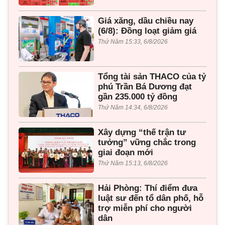
Giá xăng, dầu chiều nay
(6/8): Đồng loạt giảm giá
Thứ Năm 15:33, 6/8/2026
Tổng tài sản THACO của tỷ
phú Trần Bá Dương đạt
gần 235.000 tỷ đồng
Thứ Năm 14:34, 6/8/2026
Xây dựng “thế trận tư
tưởng” vững chắc trong
giai đoạn mới
Thứ Năm 15:13, 6/8/2026
Hải Phòng: Thí điểm đưa
luật sư đến tổ dân phố, hỗ
trợ miễn phí cho người
dân