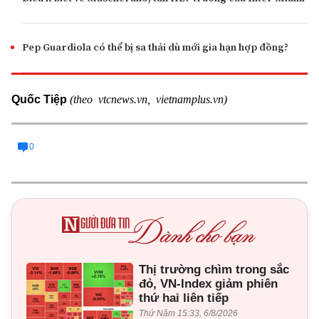
Pep Guardiola có thể bị sa thải dù mới gia hạn hợp đồng?
(theo vtcnews.vn, vietnamplus.vn)
Quốc Tiệp
0
Thị trường chìm trong sắc
đỏ, VN-Index giảm phiên
thứ hai liên tiếp
Thứ Năm 15:33, 6/8/2026