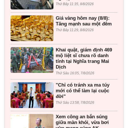
Thứ Bảy 11:35, 8/8/2026
Giá vàng hôm nay (8/8):
Tăng mạnh sau một đêm
Thứ Bảy 11:29, 8/8/2026
Khai quật, giám định 469
mộ liệt sĩ chưa rõ danh
tính tại Nghĩa trang Mai
Dịch
Thứ Sáu 16:05, 7/8/2026
"Chỉ có tránh xa ma túy
mới có thể làm lại cuộc
đời"
Thứ Sáu 13:58, 7/8/2026
Xem công an bắn súng
giữa màn khói, vừa bơi