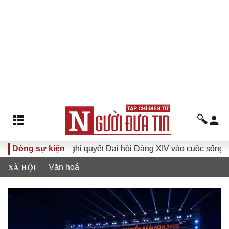
Dòng sự kiện
Đưa Nghị quyết Đại hội Đảng XIV vào cuộc sống
Hướn
XÃ HỘI
Văn hoá