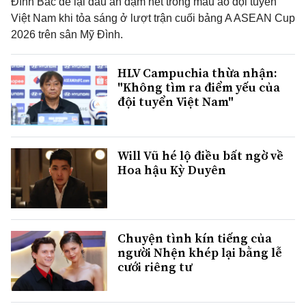
Đình Bắc để lại dấu ấn đậm nét trong màu áo đội tuyển
Việt Nam khi tỏa sáng ở lượt trận cuối bảng A ASEAN Cup
2026 trên sân Mỹ Đình.
HLV Campuchia thừa nhận:
"Không tìm ra điểm yếu của
đội tuyển Việt Nam"
Will Vũ hé lộ điều bất ngờ về
Hoa hậu Kỳ Duyên
Chuyện tình kín tiếng của
người Nhện khép lại bằng lễ
cưới riêng tư