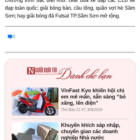
chương trình đặc biệt như: Giải đua xe đạp các CLB xe
đạp toàn quốc; giải bóng bàn, cầu lông, quần vợt hè Sầm
Sơn; hay giải bóng đá Futsal TP.Sầm Sơn mở rộng.
0
VinFast Kyo khiến hội chị
em mê mẩn, sẵn sàng “bỏ
xăng, lên điện”
Thứ Bảy 11:47, 8/8/2026
Khuyến khích sáp nhập,
chuyển giao các doanh
nghiệp Nhà nước