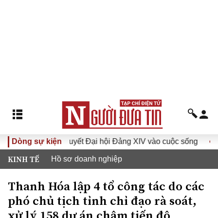
Đưa Nghị quyết Đại hội Đảng XIV vào cuộc sống
Dòng sự kiện
Hướng tới
KINH TẾ
Hồ sơ doanh nghiệp
Thanh Hóa lập 4 tổ công tác do các
phó chủ tịch tỉnh chỉ đạo rà soát,
xử lý 158 dự án chậm tiến độ