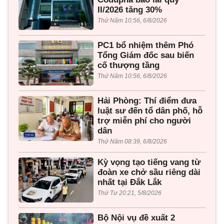
II/2026 tăng 30%
Thứ Năm 10:56, 6/8/2026
PC1 bổ nhiệm thêm Phó
Tổng Giám đốc sau biến
cố thượng tầng
Thứ Năm 10:56, 6/8/2026
Hải Phòng: Thí điểm đưa
luật sư đến tổ dân phố, hỗ
trợ miễn phí cho người
dân
Thứ Năm 08:39, 6/8/2026
Kỳ vọng tạo tiếng vang từ
đoàn xe chở sầu riêng dài
nhất tại Đắk Lắk
Thứ Tư 20:21, 5/8/2026
Bộ Nội vụ đề xuất 2