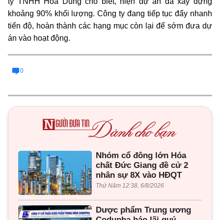
ty TNHH Hoa Dũng cho biết, hiện dự án đã xây dựng
khoảng 90% khối lượng. Công ty đang tiếp tục đẩy nhanh
tiến độ, hoàn thành các hạng mục còn lại để sớm đưa dự
án vào hoạt động.
0
Nhóm cổ đông lớn Hóa
chất Đức Giang đề cử 2
nhân sự 8X vào HĐQT
Thứ Năm 12:38, 6/8/2026
Dược phẩm Trung ương
Codupha báo lãi quý