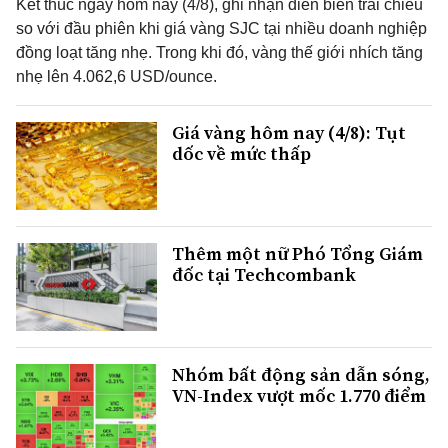
Kết thúc ngày hôm nay (4/8), ghi nhận diễn biến trái chiều
so với đầu phiên khi giá vàng SJC tại nhiều doanh nghiệp
đồng loạt tăng nhẹ. Trong khi đó, vàng thế giới nhích tăng
nhẹ lên 4.062,6 USD/ounce.
Giá vàng hôm nay (4/8): Tụt
dốc về mức thấp
Thêm một nữ Phó Tổng Giám
đốc tại Techcombank
Nhóm bất động sản dẫn sóng,
VN-Index vượt mốc 1.770 điểm