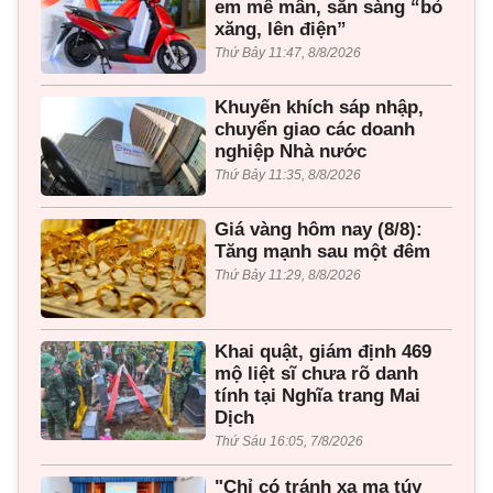
em mê mẩn, sẵn sàng “bỏ
xăng, lên điện”
Thứ Bảy 11:47, 8/8/2026
Khuyến khích sáp nhập,
chuyển giao các doanh
nghiệp Nhà nước
Thứ Bảy 11:35, 8/8/2026
Giá vàng hôm nay (8/8):
Tăng mạnh sau một đêm
Thứ Bảy 11:29, 8/8/2026
Khai quật, giám định 469
mộ liệt sĩ chưa rõ danh
tính tại Nghĩa trang Mai
Dịch
Thứ Sáu 16:05, 7/8/2026
"Chỉ có tránh xa ma túy