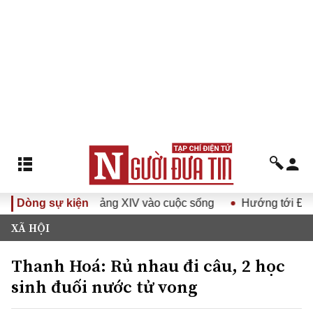
uyết Đại hội Đảng XIV vào cuộc sống
Dòng sự kiện
Hướng tới Đại hội đ
XÃ HỘI
Thanh Hoá: Rủ nhau đi câu, 2 học
sinh đuối nước tử vong