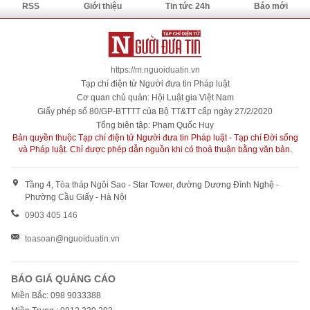
RSS
Giới thiệu
Tin tức 24h
Báo mới
https://m.nguoiduatin.vn
Tạp chí điện tử Người đưa tin Pháp luật
Cơ quan chủ quản: Hội Luật gia Việt Nam
Giấy phép số 80/GP-BTTTT của Bộ TT&TT cấp ngày 27/2/2020
Tổng biên tập: Phạm Quốc Huy
Bản quyền thuộc Tạp chí điện tử Người đưa tin Pháp luật - Tạp chí Đời sống
và Pháp luật. Chỉ được phép dẫn nguồn khi có thoả thuận bằng văn bản.
Tầng 4, Tòa tháp Ngôi Sao - Star Tower, đường Dương Đình Nghệ -
Phường Cầu Giấy - Hà Nội
0903 405 146
toasoan@nguoiduatin.vn
BÁO GIÁ QUẢNG CÁO
Miền Bắc: 098 9033388