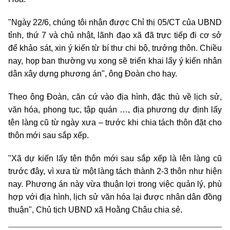
"Ngày 22/6, chúng tôi nhận được Chỉ thị 05/CT của UBND
tỉnh, thứ 7 và chủ nhật, lãnh đạo xã đã trực tiếp đi cơ sở
để khảo sát, xin ý kiến từ bí thư chi bộ, trưởng thôn. Chiều
nay, họp ban thường vụ xong sẽ triển khai lấy ý kiến nhân
dân xây dựng phương án", ông Đoàn cho hay.
Theo ông Đoàn, căn cứ vào địa hình, đặc thù về lịch sử,
văn hóa, phong tục, tập quán …, địa phương dự định lấy
tên làng cũ từ ngày xưa – trước khi chia tách thôn đặt cho
thôn mới sau sắp xếp.
"Xã dự kiến lấy tên thôn mới sau sắp xếp là lên làng cũ
trước đây, vì xưa từ một làng tách thành 2-3 thôn như hiện
nay. Phương án này vừa thuận lợi trong việc quản lý, phù
hợp với địa hình, lịch sử văn hóa lại được nhân dân đồng
thuận", Chủ tịch UBND xã Hoằng Châu chia sẻ.