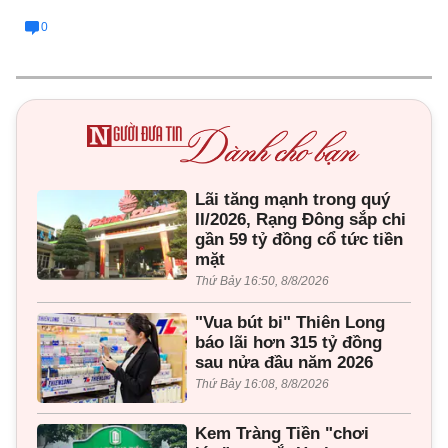
0
Lãi tăng mạnh trong quý
II/2026, Rạng Đông sắp chi
gần 59 tỷ đồng cổ tức tiền
mặt
Thứ Bảy 16:50, 8/8/2026
"Vua bút bi" Thiên Long
báo lãi hơn 315 tỷ đồng
sau nửa đầu năm 2026
Thứ Bảy 16:08, 8/8/2026
Kem Tràng Tiền "chơi