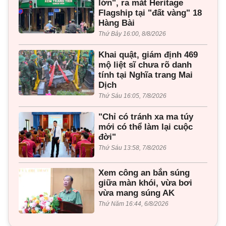
lớn", ra mắt Heritage
Flagship tại "đất vàng" 18
Hàng Bài
Thứ Bảy 16:00, 8/8/2026
Khai quật, giám định 469
mộ liệt sĩ chưa rõ danh
tính tại Nghĩa trang Mai
Dịch
Thứ Sáu 16:05, 7/8/2026
"Chỉ có tránh xa ma túy
mới có thể làm lại cuộc
đời"
Thứ Sáu 13:58, 7/8/2026
Xem công an bắn súng
giữa màn khói, vừa bơi
vừa mang súng AK
Thứ Năm 16:44, 6/8/2026