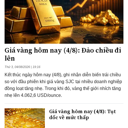
Giá vàng hôm nay (4/8): Đảo chiều đi
lên
Thứ 3, 04/08/2026 | 19:16
Kết thúc ngày hôm nay (4/8), ghi nhận diễn biến trái chiều
so với đầu phiên khi giá vàng SJC tại nhiều doanh nghiệp
đồng loạt tăng nhẹ. Trong khi đó, vàng thế giới nhích tăng
nhẹ lên 4.062,6 USD/ounce.
Giá vàng hôm nay (4/8): Tụt
dốc về mức thấp