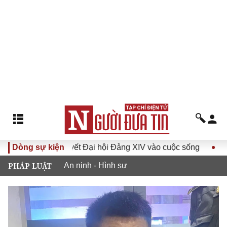
ưa Nghị quyết Đại hội Đảng XIV vào cuộc sống
Dòng sự kiện
Hướng tới 
PHÁP LUẬT
An ninh - Hình sự