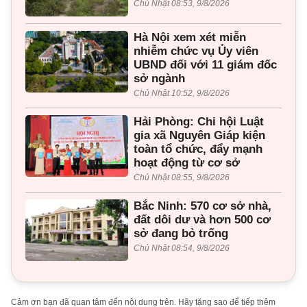
Chủ Nhật 08:53, 9/8/2026
Hà Nội xem xét miễn
nhiễm chức vụ Ủy viên
UBND đối với 11 giám đốc
sở ngành
Chủ Nhật 10:52, 9/8/2026
Hải Phòng: Chi hội Luật
gia xã Nguyên Giáp kiện
toàn tổ chức, đẩy mạnh
hoạt động từ cơ sở
Chủ Nhật 08:55, 9/8/2026
Bắc Ninh: 570 cơ sở nhà,
đất dôi dư và hơn 500 cơ
sở đang bỏ trống
Chủ Nhật 08:54, 9/8/2026
Cảm ơn bạn đã quan tâm đến nội dung trên. Hãy tặng sao để tiếp thêm