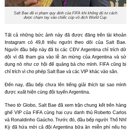
Salt Bae đã vi phạm quy định của FIFA khi không đủ tư cách
được chạm tay vào chiếc cúp vô địch World Cup.
Tất cả những bức ảnh này đã được đăng trên tài khoản
Instagram có 49,8 triệu người theo dõi của Salt Bae.
Người đầu bếp này đã bị các CĐV Argentina chỉ trích dữ
dội vì đã tham gia vào lễ ăn mừng của Argentina và sử
dụng nó như cơ hội để quảng bá cho mình. FIFA cũng bị
chỉ trích vì cho phép Salt Bae và các VIP khác vào sân.
Đến nay, đầu bếp chưa lên tiếng giải thích tại sao mình
được xuất hiện cùng đội tuyển Argentina.
Theo tờ Globo, Salt Bae đã xem trận chung kết trên hàng
ghế VIP của FIFA cùng hai cựu danh thủ Roberto Carlos
và Ronaldinho Gaúcho. Trước đó, đầu bếp người Thổ Nhĩ
Kỳ đã hứa mời cả đội Argentina bữa ăn miễn phí nếu họ