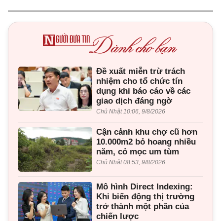
Đề xuất miễn trừ trách
nhiệm cho tổ chức tín
dụng khi báo cáo về các
giao dịch đáng ngờ
Chủ Nhật 10:06, 9/8/2026
Cận cảnh khu chợ cũ hơn
10.000m2 bỏ hoang nhiều
năm, cỏ mọc um tùm
Chủ Nhật 08:53, 9/8/2026
Mô hình Direct Indexing:
Khi biến động thị trường
trở thành một phần của
chiến lược