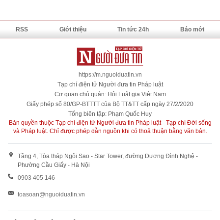
RSS
Giới thiệu
Tin tức 24h
Báo mới
https://m.nguoiduatin.vn
Tạp chí điện tử Người đưa tin Pháp luật
Cơ quan chủ quản: Hội Luật gia Việt Nam
Giấy phép số 80/GP-BTTTT của Bộ TT&TT cấp ngày 27/2/2020
Tổng biên tập: Phạm Quốc Huy
Bản quyền thuộc Tạp chí điện tử Người đưa tin Pháp luật - Tạp chí Đời sống
và Pháp luật. Chỉ được phép dẫn nguồn khi có thoả thuận bằng văn bản.
Tầng 4, Tòa tháp Ngôi Sao - Star Tower, đường Dương Đình Nghệ -
Phường Cầu Giấy - Hà Nội
0903 405 146
toasoan@nguoiduatin.vn