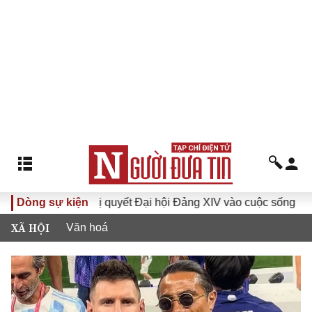
Đưa Nghị quyết Đại hội Đảng XIV vào cuộc sống
Dòng sự kiện
Hướng 
XÃ HỘI
Văn hoá