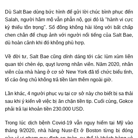
Dù Salt Bae dùng bức hình để gửi lời chúc bình phục đến
Salah, người hâm mộ vẫn phẫn nộ, gọi đó là "hành vi cực
kỳ thiếu tôn trọng". Số đông không hài lòng với bất chấp
chen chân để chụp ảnh với người nổi tiếng của Salt Bae,
dù hoàn cảnh khi đó không phù hợp.
Về đời tư, Salt Bae cũng dính dáng tới các lùm xùm liên
quan tới chèn ép, quỵt lương nhân viên. Năm 2020, nhân
viên của nhà hàng ở cơ sở New York đã tổ chức biểu tình,
tố cáo ông chủ không trả tiền làm thêm ngoài giờ.
Lần khác, 4 người phục vụ tại cơ sở này cho biết bị sa thải
sau khi ý kiến về việc bị ăn chặn tiền tip. Cuối cùng, Gokce
phải trả lại khoản tiền 230.000 USD.
Trong lúc dịch bệnh Covid-19 vẫn nguy hiểm tại Mỹ vào
tháng 9/2020, nhà hàng Nusr-Et ở Boston từng bị đóng