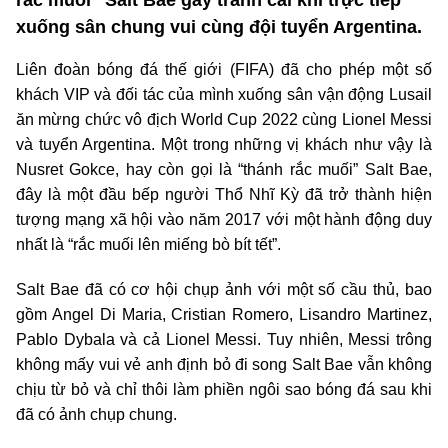
xuống sân chung vui cùng đội tuyển Argentina.
Liên đoàn bóng đá thế giới (FIFA) đã cho phép một số
khách VIP và đối tác của mình xuống sân vận động Lusail
ăn mừng chức vô địch World Cup 2022 cùng Lionel Messi
và tuyển Argentina. Một trong những vị khách như vậy là
Nusret Gokce, hay còn gọi là “thánh rắc muối” Salt Bae,
đây là một đầu bếp người Thổ Nhĩ Kỳ đã trở thành hiện
tượng mạng xã hội vào năm 2017 với một hành động duy
nhất là “rắc muối lên miếng bò bít tết”.
Salt Bae đã có cơ hội chụp ảnh với một số cầu thủ, bao
gồm Angel Di Maria, Cristian Romero, Lisandro Martinez,
Pablo Dybala và cả Lionel Messi. Tuy nhiên, Messi trông
không mấy vui vẻ anh định bỏ đi song Salt Bae vẫn không
chịu từ bỏ và chỉ thôi làm phiền ngôi sao bóng đá sau khi
đã có ảnh chụp chung.