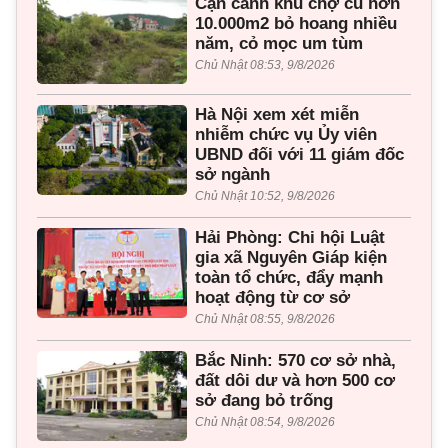
Cận cảnh khu chợ cũ hơn
10.000m2 bỏ hoang nhiều
năm, cỏ mọc um tùm
Chủ Nhật 08:53, 9/8/2026
Hà Nội xem xét miễn
nhiễm chức vụ Ủy viên
UBND đối với 11 giám đốc
sở ngành
Chủ Nhật 10:52, 9/8/2026
Hải Phòng: Chi hội Luật
gia xã Nguyên Giáp kiện
toàn tổ chức, đẩy mạnh
hoạt động từ cơ sở
Chủ Nhật 08:55, 9/8/2026
Bắc Ninh: 570 cơ sở nhà,
đất dôi dư và hơn 500 cơ
sở đang bỏ trống
Chủ Nhật 08:54, 9/8/2026