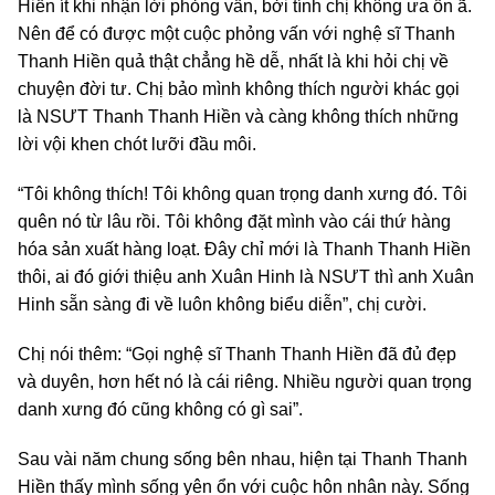
Hiền ít khi nhận lời phỏng vấn, bởi tính chị không ưa ồn ã.
Nên để có được một cuộc phỏng vấn với nghệ sĩ Thanh
Thanh Hiền quả thật chẳng hề dễ, nhất là khi hỏi chị về
chuyện đời tư. Chị bảo mình không thích người khác gọi
là NSƯT Thanh Thanh Hiền và càng không thích những
lời vội khen chót lưỡi đầu môi.
“Tôi không thích! Tôi không quan trọng danh xưng đó. Tôi
quên nó từ lâu rồi. Tôi không đặt mình vào cái thứ hàng
hóa sản xuất hàng loạt. Đây chỉ mới là Thanh Thanh Hiền
thôi, ai đó giới thiệu anh Xuân Hinh là NSƯT thì anh Xuân
Hinh sẵn sàng đi về luôn không biểu diễn”, chị cười.
Chị nói thêm: “Gọi nghệ sĩ Thanh Thanh Hiền đã đủ đẹp
và duyên, hơn hết nó là cái riêng. Nhiều người quan trọng
danh xưng đó cũng không có gì sai”.
Sau vài năm chung sống bên nhau, hiện tại Thanh Thanh
Hiền thấy mình sống yên ổn với cuộc hôn nhân này. Sống