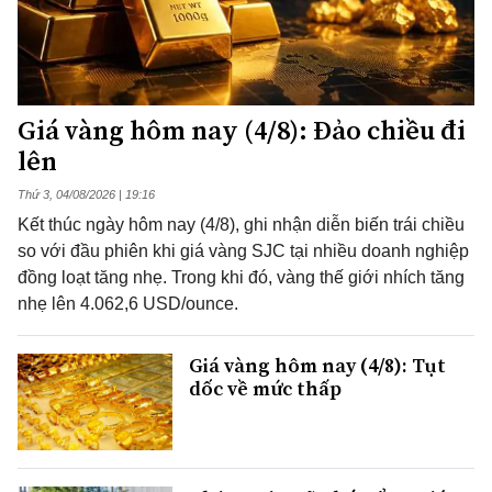
Giá vàng hôm nay (4/8): Đảo chiều đi
lên
Thứ 3, 04/08/2026 | 19:16
Kết thúc ngày hôm nay (4/8), ghi nhận diễn biến trái chiều
so với đầu phiên khi giá vàng SJC tại nhiều doanh nghiệp
đồng loạt tăng nhẹ. Trong khi đó, vàng thế giới nhích tăng
nhẹ lên 4.062,6 USD/ounce.
Giá vàng hôm nay (4/8): Tụt
dốc về mức thấp