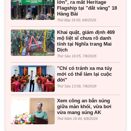
lớn", ra mắt Heritage
Flagship tại "đất vàng" 18
Hàng Bài
Thứ Bảy 16:00, 8/8/2026
Khai quật, giám định 469
mộ liệt sĩ chưa rõ danh
tính tại Nghĩa trang Mai
Dịch
Thứ Sáu 16:05, 7/8/2026
"Chỉ có tránh xa ma túy
mới có thể làm lại cuộc
đời"
Thứ Sáu 13:58, 7/8/2026
Xem công an bắn súng
giữa màn khói, vừa bơi
vừa mang súng AK
Thứ Năm 16:44, 6/8/2026