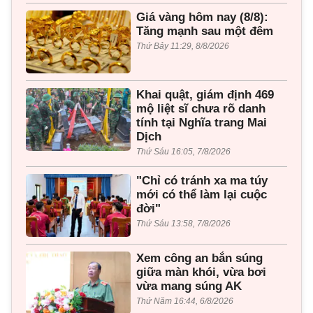
Giá vàng hôm nay (8/8):
Tăng mạnh sau một đêm
Thứ Bảy 11:29, 8/8/2026
Khai quật, giám định 469
mộ liệt sĩ chưa rõ danh
tính tại Nghĩa trang Mai
Dịch
Thứ Sáu 16:05, 7/8/2026
"Chỉ có tránh xa ma túy
mới có thể làm lại cuộc
đời"
Thứ Sáu 13:58, 7/8/2026
Xem công an bắn súng
giữa màn khói, vừa bơi
vừa mang súng AK
Thứ Năm 16:44, 6/8/2026