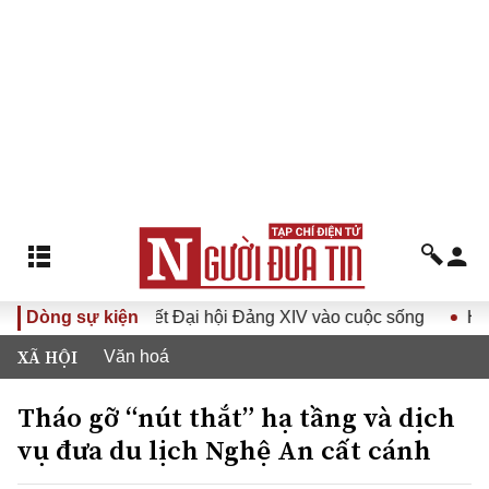
ưa Nghị quyết Đại hội Đảng XIV vào cuộc sống
Dòng sự kiện
Hướng tới 
XÃ HỘI
Văn hoá
Tháo gỡ “nút thắt” hạ tầng và dịch
vụ đưa du lịch Nghệ An cất cánh