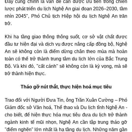
Đây cũng chính là vấn đề cần được ưu tiên trong chiến
lược phát triển du lịch Nghệ An giai đoạn 2026–2030, tầm
nhìn 2045", Phó Chủ tịch Hiệp hội du lịch Nghệ An trăn
trở.
Khi hạ tầng giao thông thông suốt, cơ sở vật chất được
đầu tư hiện đại và dịch vụ được nâng cấp đồng bộ, Nghệ
An sẽ không còn là điểm dừng chân theo mùa mà hoàn
toàn có thể trở thành trung tâm du lịch lớn của Bắc Trung
Bộ. Và khi đó, "cất cánh" sẽ không còn là kỳ vọng, mà sẽ
trở thành hiện thực.
Tháo gỡ nút thắt, thực hiện hoá mục tiêu
Trao đổi với Người Đưa Tin, ông Trần Xuân Cường – Phó
Giám đốc sở Văn hoá, Thể thao và Du lịch tỉnh Nghệ An -
cho biết, để hiện thực hóa mục tiêu đưa du lịch trở thành
ngành kinh tế mũi nhọn, Nghệ An cần tập trung tháo gỡ
"điểm nghẽn" lớn nhất là hạ tầng du lịch. Những năm gần