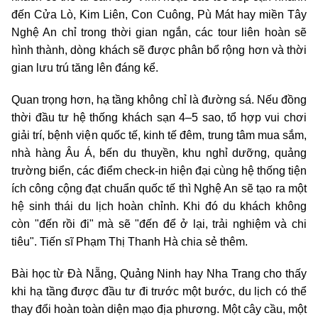
đến Cửa Lò, Kim Liên, Con Cuông, Pù Mát hay miền Tây
Nghệ An chỉ trong thời gian ngắn, các tour liên hoàn sẽ
hình thành, dòng khách sẽ được phân bổ rộng hơn và thời
gian lưu trú tăng lên đáng kể.
Quan trọng hơn, hạ tầng không chỉ là đường sá. Nếu đồng
thời đầu tư hệ thống khách sạn 4–5 sao, tổ hợp vui chơi
giải trí, bệnh viện quốc tế, kinh tế đêm, trung tâm mua sắm,
nhà hàng Âu Á, bến du thuyền, khu nghỉ dưỡng, quảng
trường biển, các điểm check-in hiện đại cùng hệ thống tiện
ích công cộng đạt chuẩn quốc tế thì Nghệ An sẽ tạo ra một
hệ sinh thái du lịch hoàn chỉnh. Khi đó du khách không
còn "đến rồi đi" mà sẽ "đến để ở lại, trải nghiệm và chi
tiêu". Tiến sĩ Phạm Thị Thanh Hà chia sẻ thêm.
Bài học từ Đà Nẵng, Quảng Ninh hay Nha Trang cho thấy
khi hạ tầng được đầu tư đi trước một bước, du lịch có thể
thay đổi hoàn toàn diện mạo địa phương. Một cây cầu, một