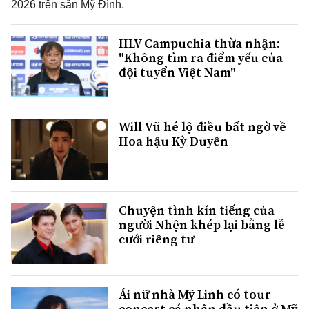
2026 trên sân Mỹ Đình.
HLV Campuchia thừa nhận:
"Không tìm ra điểm yếu của
đội tuyển Việt Nam"
Will Vũ hé lộ điều bất ngờ về
Hoa hậu Kỳ Duyên
Chuyện tình kín tiếng của
người Nhện khép lại bằng lễ
cưới riêng tư
Ái nữ nhà Mỹ Linh có tour
concert cá nhân đầu tiên ở Mỹ