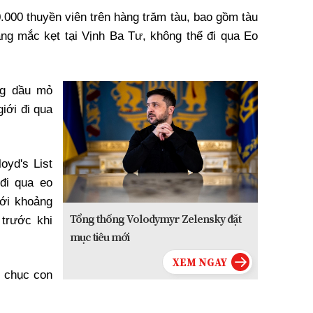
.000 thuyền viên trên hàng trăm tàu, bao gồm tàu
ang mắc kẹt tại Vịnh Ba Tư, không thể đi qua Eo
ng dầu mỏ
giới đi qua
oyd's List
 đi qua eo
với khoảng
Tổng thống Volodymyr Zelensky đặt
trước khi
mục tiêu mới
g chục con