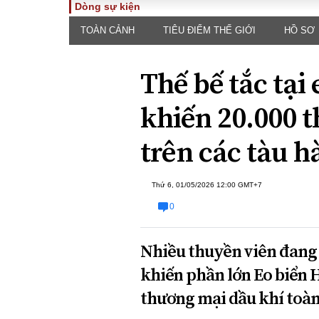
Dòng sự kiện
TOÀN CẢNH
TIÊU ĐIỂM THẾ GIỚI
HỒ SƠ
TOÀN CẢNH
PHÁP 
Tiêu điểm
Dòng ch
Thế bế tắc tại
luật
Chính sách
Góc nhìn 
Sự kiện
khiến 20.000 
Hồ sơ đi
Đối thoại
Tiếng nó
trên các tàu h
Thế giới
An ninh 
Thứ 6, 01/05/2026 12:00 GMT+7
0
Nhiều thuyền viên đang 
khiến phần lớn Eo biển H
ĐA CHIỀU
INFOC
thương mại dầu khí toàn 
Quan điểm