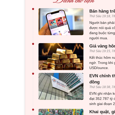
•
Bán hàng tr
Thứ Sáu 19:18, 7/
Người bán phải 
được nói quá c
đang buộc từng 
người mua.
•
Giá vàng hôm
Thứ Sáu 19:15, 7/
Kết thúc hôm na
ngờ. Trong khi 
USD/ounce.
•
EVN chính th
đồng
Thứ Sáu 18:38, 7/
EVN ghi nhận k
đạt 352.787 tỷ 
sinh giai đoạn 
•
Khai quật, g