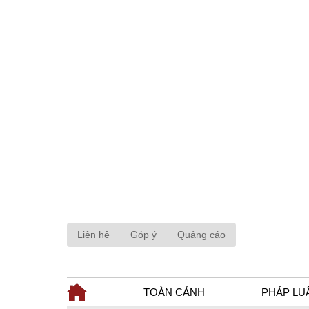
Liên hệ
Góp ý
Quảng cáo
TOÀN CẢNH
PHÁP LU