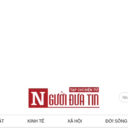
ẬT
KINH TẾ
XÃ HỘI
ĐỜI SỐNG