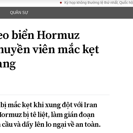
Kỳ họp không thường lệ thứ nhất, Quốc hội khóa X
QUÂN SỰ
LUẬT
KINH TẾ
XÃ HỘI
ảy pháp
Bất động sản
Dân sinh
 eo biển Hormuz
Tài chính - Ngân
Giáo dục
luật gia
hàng
Văn hoá
thuyền viên mắc kẹt
ều tra
Kinh tế vĩ mô
Môi trườn
i công dân
Hồ sơ doanh
àng
Giao thông
nghiệp
- Hình sự
Xu hướng thị
trường
Tiêu dùng và dư
luận
Công nghệ
bị mắc kẹt khi xung đột với Iran
ormuz bị tê liệt, làm gián đoạn
US
cầu và dấy lên lo ngại về an toàn.