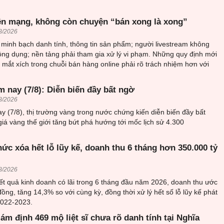
ên mạng, không còn chuyện “bán xong là xong”
8/2026
minh bạch danh tính, thông tin sản phẩm; người livestream không
ông dụng; nền tảng phải tham gia xử lý vi phạm. Những quy định mới
mắt xích trong chuỗi bán hàng online phải rõ trách nhiệm hơn với
 nay (7/8): Diễn biến đầy bất ngờ
8/2026
y (7/8), thị trường vàng trong nước chứng kiến diễn biến đầy bất
giá vàng thế giới tăng bứt phá hướng tới mốc lịch sử 4.300
ức xóa hết lỗ lũy kế, doanh thu 6 tháng hơn 350.000 tỷ
8/2026
ết quả kinh doanh có lãi trong 6 tháng đầu năm 2026, doanh thu ước
đồng, tăng 14,3% so với cùng kỳ, đồng thời xử lý hết số lỗ lũy kế phát
2022-2023.
iám định 469 mộ liệt sĩ chưa rõ danh tính tại Nghĩa