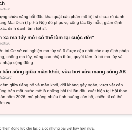
ch
8/2026
ượng chức năng bắt đầu khai quật các phần mộ liệt sĩ chưa rõ danh
trang Mai Dịch (Tp.Hà Nội) để phục vụ công tác lấy mẫu, giám định
ác định danh tính liệt sĩ.
h xa ma túy mới có thể làm lại cuộc đời"
8/2026
n tại Cơ sở cai nghiện ma túy số 6 được cập nhật các quy định pháp
ng, chống ma túy, nâng cao nhận thức, quyết tâm từ bỏ ma túy và
òa nhập cộng đồng.
 bắn súng giữa màn khói, vừa bơi vừa mang súng AK
/8/2026
đêm giữa tiếng nổ và màn khói, đối kháng gậy ngắn, vượt vật cản
ng trên mặt nước mở là những bài thi lần đầu xuất hiện tại Hội thao
ân năm 2026, mô phỏng nhiều tình huống cán bộ, chiến sĩ có thể
ệm vụ.
 thêm động lực cho tác giả có những bài viết hay hơn nữa.