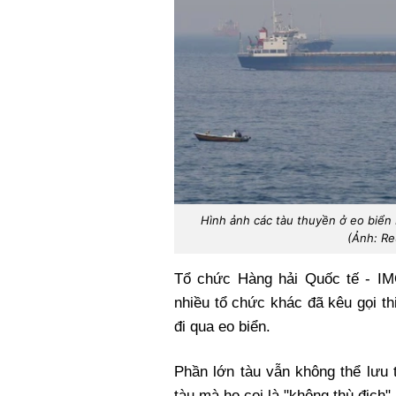
Hình ảnh các tàu thuyền ở eo biể
(Ảnh: Re
Tổ chức Hàng hải Quốc tế - IM
nhiều tổ chức khác đã kêu gọi th
đi qua eo biển.
Phần lớn tàu vẫn không thể lưu 
tàu mà họ coi là "không thù địch".