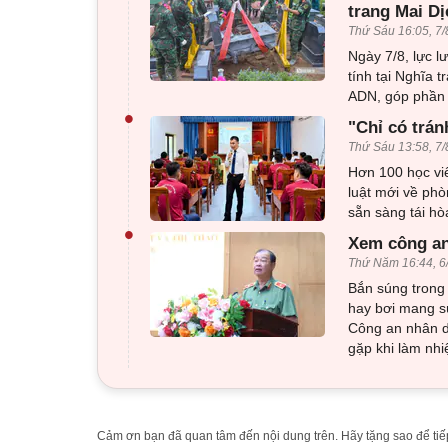
trang Mai Dị
Thứ Sáu 16:05, 7/
Ngày 7/8, lực l
tính tại Nghĩa 
ADN, góp phần x
•
"Chỉ có trán
Thứ Sáu 13:58, 7/
Hơn 100 học viê
luật mới về phò
sẵn sàng tái h
•
Xem công an
Thứ Năm 16:44, 6
Bắn súng trong 
hay bơi mang sú
Công an nhân d
gặp khi làm nhi
Cảm ơn bạn đã quan tâm đến nội dung trên. Hãy tặng sao để tiếp