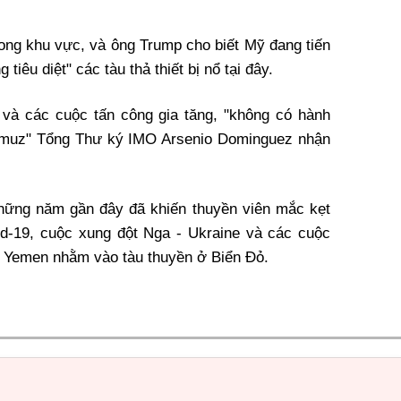
 trong khu vực, và ông Trump cho biết Mỹ đang tiến
tiêu diệt" các tàu thả thiết bị nổ tại đây.
ôi và các cuộc tấn công gia tăng, "không có hành
Hormuz" Tổng Thư ký IMO Arsenio Dominguez nhận
hững năm gần đây đã khiến thuyền viên mắc kẹt
id-19, cuộc xung đột Nga - Ukraine và các cuộc
ại Yemen nhằm vào tàu thuyền ở Biển Đỏ.