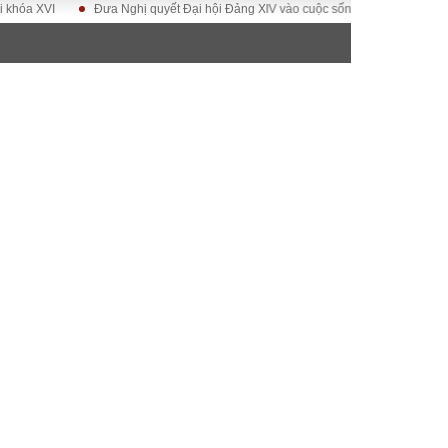
VI
Đưa Nghị quyết Đại hội Đảng XIV vào cuộc sống
Hướng tới Đại hội
ĐỜI SỐNG
Gia đình
Sức khỏe
Cần biết
g
Cộng đồng mạng
 – Đô thị