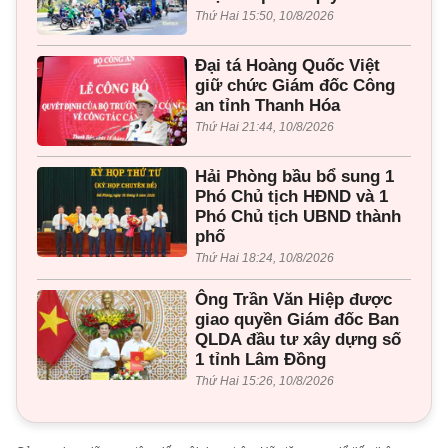
Thứ Hai 15:50, 10/8/2026
Đại tá Hoàng Quốc Việt
giữ chức Giám đốc Công
an tỉnh Thanh Hóa
Thứ Hai 21:44, 10/8/2026
Hải Phòng bầu bổ sung 1
Phó Chủ tịch HĐND và 1
Phó Chủ tịch UBND thành
phố
Thứ Hai 18:24, 10/8/2026
Ông Trần Văn Hiệp được
giao quyền Giám đốc Ban
QLDA đầu tư xây dựng số
1 tỉnh Lâm Đồng
Thứ Hai 15:26, 10/8/2026