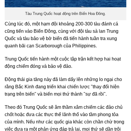
Tàu Trung Quốc hoạt động trên Biển Hoa Đông.
Cùng lúc đó, một hạm đội khoảng 200-300 tàu đánh cá
cũng tiến vào Biển Đông, cùng với đội tàu sà lan Trung
Quốc và tàu bảo vệ bờ biển đã tiến hành tuần tra xung
quanh bãi cạn Scarborough của Philippines.
Trung Quốc tiến hành một cuộc tập trận kết hợp hai hoạt
động chiếm đóng và bảo vệ đảo.
Động thái gia tăng này đã làm dấy lên những lo ngại cho
rằng Bắc Kinh đang triển khai chiến lược "thay đổi hiện
trạng trên biển" và biến mọi thứ thành "sự đã rồi".
Theo đó Trung Quốc sẽ âm thầm xâm chiếm các đảo chủ
chốt hoặc đưa các thực thể lãnh thổ vào tầm phong tỏa
của mình. Nếu như các quốc gia khác còn chần chừ trong
việc đưa ra một phản ứng đáp trả lại, mọi thứ sẽ dần trôi