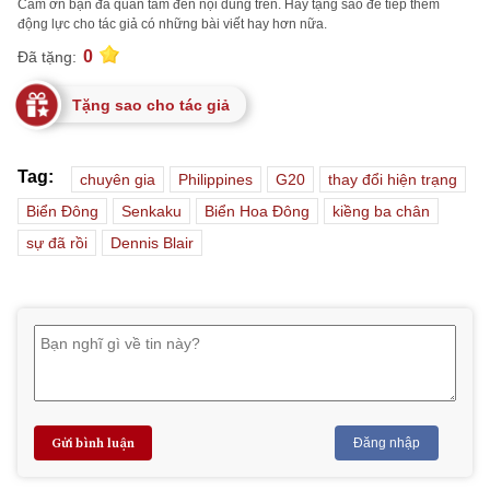
Cảm ơn bạn đã quan tâm đến nội dung trên. Hãy tặng sao để tiếp thêm
động lực cho tác giả có những bài viết hay hơn nữa.
0
Đã tặng:
Tặng sao cho tác giả
Tag:
chuyên gia
Philippines
G20
thay đổi hiện trạng
Biển Đông
Senkaku
Biển Hoa Đông
kiềng ba chân
sự đã rồi
Dennis Blair
Gửi bình luận
Đăng nhập