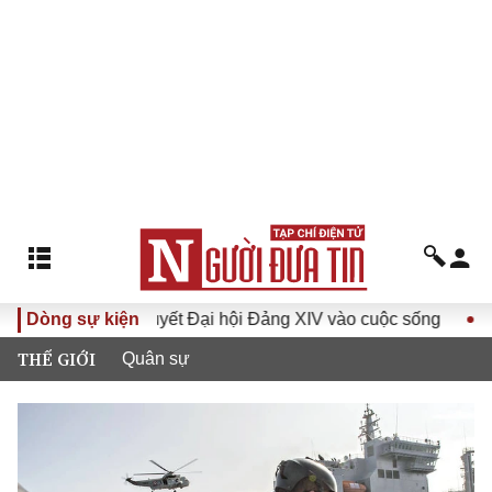
a Nghị quyết Đại hội Đảng XIV vào cuộc sống
Dòng sự kiện
Hướng tới 
THẾ GIỚI
Quân sự