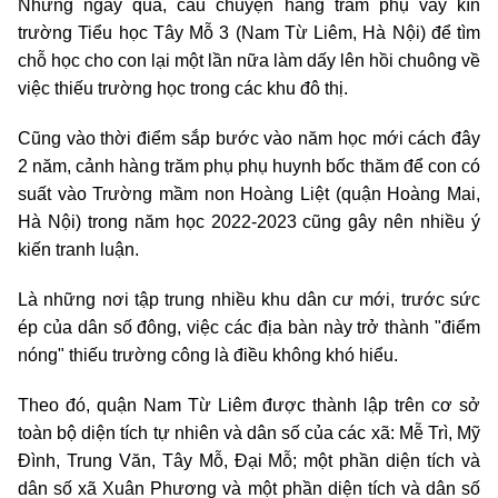
Những ngày qua, câu chuyện hàng trăm phụ vây kín
trường Tiểu học Tây Mỗ 3 (Nam Từ Liêm, Hà Nội) để tìm
chỗ học cho con lại một lần nữa làm dấy lên hồi chuông về
việc thiếu trường học trong các khu đô thị.
Cũng vào thời điểm sắp bước vào năm học mới cách đây
2 năm, cảnh hàng trăm phụ phụ huynh bốc thăm để con có
suất vào Trường mầm non Hoàng Liệt (quận Hoàng Mai,
Hà Nội) trong năm học 2022-2023 cũng gây nên nhiều ý
kiến tranh luận.
Là những nơi tập trung nhiều khu dân cư mới, trước sức
ép của dân số đông, việc các địa bàn này trở thành "điểm
nóng" thiếu trường công là điều không khó hiểu.
Theo đó, quận Nam Từ Liêm được thành lập trên cơ sở
toàn bộ diện tích tự nhiên và dân số của các xã: Mễ Trì, Mỹ
Đình, Trung Văn, Tây Mỗ, Đại Mỗ; một phần diện tích và
dân số xã Xuân Phương và một phần diện tích và dân số