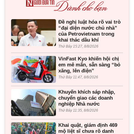
Đề nghị luật hóa rõ vai trò
“đại diện nước chủ nhà”
của Petrovietnam trong
khai thác dầu khí
Thứ Bảy 15:27, 8/8/2026
VinFast Kyo khiến hội chị
em mê mẩn, sẵn sàng “bỏ
xăng, lên điện”
Thứ Bảy 11:47, 8/8/2026
Khuyến khích sáp nhập,
chuyển giao các doanh
nghiệp Nhà nước
Thứ Bảy 11:35, 8/8/2026
Khai quật, giám định 469
mộ liệt sĩ chưa rõ danh