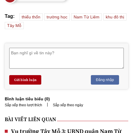
Tag:
thiếu thốn
trường học
Nam Từ Liêm
khu đô thị
Tây Mỗ
Gửi bình luận
Đăng nhập
Bình luận tiêu biểu (
0
)
|
Sắp xếp theo lượt thích
Sắp xếp theo ngày
BÀI VIẾT LIÊN QUAN
Vụ trường Tây Mỗ 3: UBND quận Nam Từ