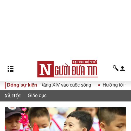
Đại hội Đảng XIV vào cuộc sống
Dòng sự kiện
Hướng tới Đại hội đại bi
XÃ HỘI
Giáo dục