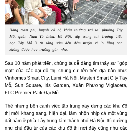
Hàng trăm phụ huynh có hộ khẩu thường trú tại phường Tây
Mỗ, quận Nam Từ Liêm, Hà Nội, tập trung tại Trường Tiểu
học Tây Mỗ 3 từ sáng sớm đến đêm muộn vì lo lắng con
không được học trường gần nhà.
Sau 10 năm phát triển, chúng ta dễ dàng tìm thấy sự "góp
mặt" của các đại đô thị, chung cư lớn trên địa bàn như:
Vinhomes Smart City, Lumi Hà Nội, Masteri Smart City Tây
Mỗ, Sun Square, Iris Garden, Xuân Phương Viglacera,
FLC Premier Park Đại Mỗ…
Thế nhưng bên cạnh việc tập trung xây dựng các khu đô
thị mới khang trang, hiện đại, làm nhộn nhịp cả một vùng
đất nằm ở phía Tây trung tâm thành phố Hà Nội, thì dường
như chủ đầu tư của các khu đô thị nơi đây cũng như các