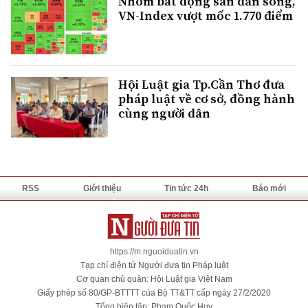
Nhóm bất động sản dẫn sóng,
VN-Index vượt mốc 1.770 điểm
Hội Luật gia Tp.Cần Thơ đưa
pháp luật về cơ sở, đồng hành
cùng người dân
RSS
Giới thiệu
Tin tức 24h
Báo mới
https://m.nguoiduatin.vn
Tạp chí điện tử Người đưa tin Pháp luật
Cơ quan chủ quản: Hội Luật gia Việt Nam
Giấy phép số 80/GP-BTTTT của Bộ TT&TT cấp ngày 27/2/2020
Tổng biên tập: Phạm Quốc Huy