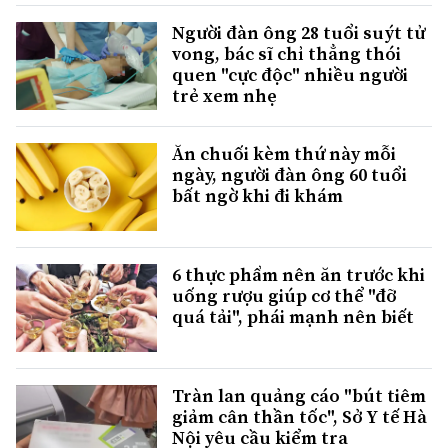
Người đàn ông 28 tuổi suýt tử
vong, bác sĩ chỉ thẳng thói
quen "cực độc" nhiều người
trẻ xem nhẹ
Ăn chuối kèm thứ này mỗi
ngày, người đàn ông 60 tuổi
bất ngờ khi đi khám
6 thực phẩm nên ăn trước khi
uống rượu giúp cơ thể "đỡ
quá tải", phái mạnh nên biết
Tràn lan quảng cáo "bút tiêm
giảm cân thần tốc", Sở Y tế Hà
Nội yêu cầu kiểm tra