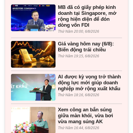
MB đã có giấy phép kinh
doanh tại Singapore, mở
rộng hiện diện để đón
dòng vốn FDI
Thứ Năm 20:00, 6/8/2026
Giá vàng hôm nay (6/8):
Biến động trái chiều
Thứ Năm 19:15, 6/8/2026
AI được kỳ vọng trở thành
động lực mới giúp doanh
nghiệp mở rộng xuất khẩu
Thứ Năm 18:16, 6/8/2026
Xem công an bắn súng
giữa màn khói, vừa bơi
vừa mang súng AK
Thứ Năm 16:44, 6/8/2026