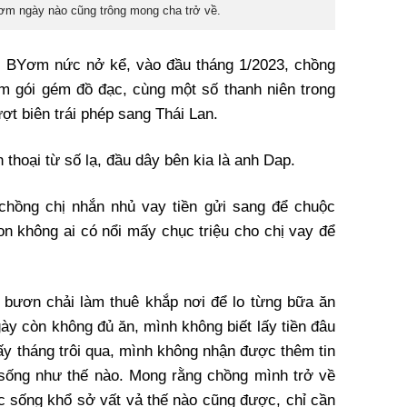
Yơm ngày nào cũng trông mong cha trở về.
hị BYơm nức nở kể, vào đầu tháng 1/2023, chồng
m gói gém đồ đạc, cùng một số thanh niên trong
ợt biên trái phép sang Thái Lan.
thoại từ số lạ, đầu dây bên kia là anh Dap.
 chồng chị nhắn nhủ vay tiền gửi sang để chuộc
on không ai có nổi mấy chục triệu cho chị vay để
 bươn chải làm thuê khắp nơi để lo từng bữa ăn
y còn không đủ ăn, mình không biết lấy tiền đâu
ấy tháng trôi qua, mình không nhận được thêm tin
 sống như thế nào. Mong rằng chồng mình trở về
ộc sống khổ sở vất vả thế nào cũng được, chỉ cần