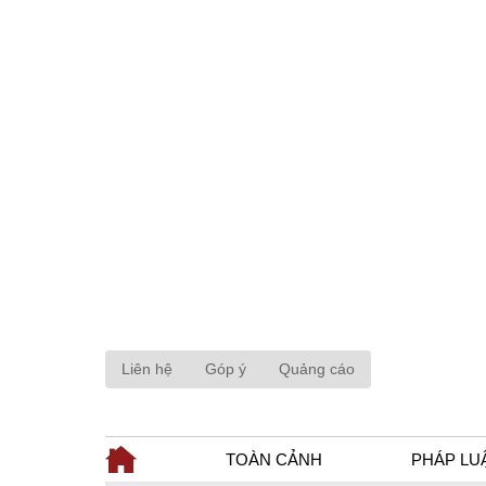
Liên hệ
Góp ý
Quảng cáo
TOÀN CẢNH
PHÁP LU