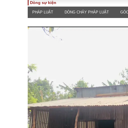
Dòng sự kiện
PHÁP LUẬT
DÒNG CHẢY PHÁP LUẬT
GÓC
TOÀN CẢNH
PHÁP 
Tiêu điểm
Dòng ch
luật
Chính sách
Góc nhìn 
Sự kiện
Hồ sơ đi
Đối thoại
Tiếng nó
Thế giới
An ninh 
ĐA CHIỀU
INFOC
Quan điểm