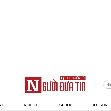
ẬT
KINH TẾ
XÃ HỘI
ĐỜI SỐNG