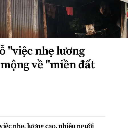
ỗ "việc nhẹ lương
ỡ mộng về "miền đất
 việc nhẹ, lương cao, nhiều người