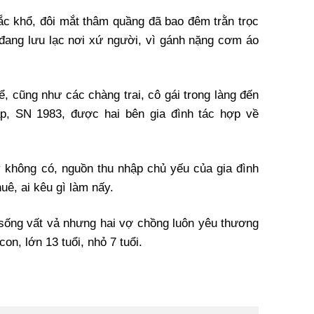
c khổ, đôi mắt thâm quầng đã bao đêm trằn trọc
đang lưu lạc nơi xứ người, vì gánh nặng cơm áo
 cũng như các chàng trai, cô gái trong làng đến
Dap, SN 1983, được hai bên gia đình tác hợp về
y không có, nguồn thu nhập chủ yếu của gia đình
uê, ai kêu gì làm nấy.
c sống vất vả nhưng hai vợ chồng luôn yêu thương
on, lớn 13 tuổi, nhỏ 7 tuổi.