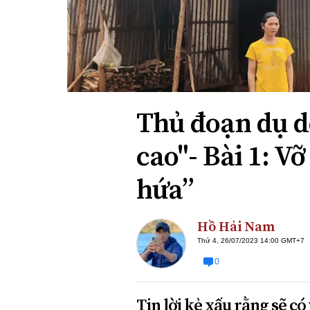
Xi nhan Trái Phải
Bạn đọc viết
Thủ đoạn dụ d
cao"- Bài 1: V
hứa”
Hồ Hải Nam
Thứ 4, 26/07/2023 14:00 GMT+7
0
Tin lời kẻ xấu rằng sẽ có