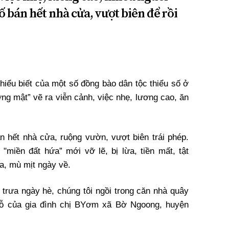
ố bán hết nhà cửa, vượt biên để rồi
 hiểu biết của một số đồng bào dân tộc thiểu số ở
ờng mật” vẽ ra viễn cảnh, việc nhẹ, lương cao, ăn
n hết nhà cửa, ruộng vườn, vượt biên trái phép.
"miền đất hứa” mới vỡ lẽ, bị lừa, tiền mất, tật
a, mù mịt ngày về.
 trưa ngày hè, chúng tôi ngồi trong căn nhà quây
ỗ của gia đình chị BYơm xã Bờ Ngoong, huyện