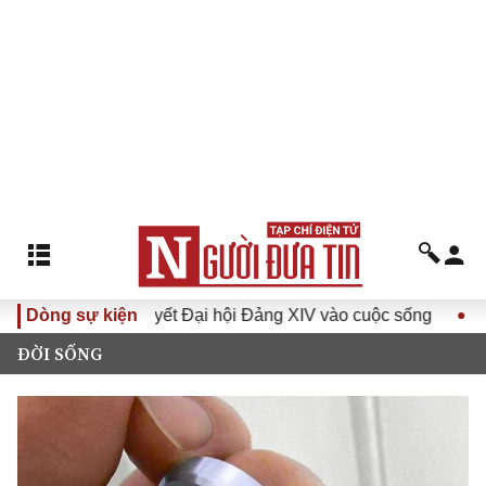
a Nghị quyết Đại hội Đảng XIV vào cuộc sống
Dòng sự kiện
Hướng tới 
ĐỜI SỐNG