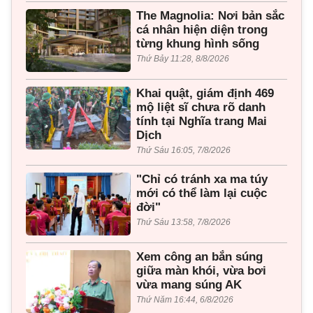
The Magnolia: Nơi bản sắc
cá nhân hiện diện trong
từng khung hình sống
Thứ Bảy 11:28, 8/8/2026
Khai quật, giám định 469
mộ liệt sĩ chưa rõ danh
tính tại Nghĩa trang Mai
Dịch
Thứ Sáu 16:05, 7/8/2026
"Chỉ có tránh xa ma túy
mới có thể làm lại cuộc
đời"
Thứ Sáu 13:58, 7/8/2026
Xem công an bắn súng
giữa màn khói, vừa bơi
vừa mang súng AK
Thứ Năm 16:44, 6/8/2026