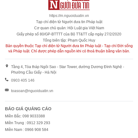
https://m.nguoiduatin.vn
Tạp chí điện tử Người đưa tin Pháp luật
Cơ quan chủ quản: Hội Luật gia Việt Nam
Giấy phép số 80/GP-BTTTT của Bộ TT&TT cấp ngày 27/2/2020
Tổng biên tập: Phạm Quốc Huy
Bản quyền thuộc Tạp chí điện tử Người đưa tin Pháp luật - Tạp chí Đời sống
và Pháp luật. Chỉ được phép dẫn nguồn khi có thoả thuận bằng văn bản.
Tầng 4, Tòa tháp Ngôi Sao - Star Tower, đường Dương Đình Nghệ -
Phường Cầu Giấy - Hà Nội
0903 405 146
toasoan@nguoiduatin.vn
BÁO GIÁ QUẢNG CÁO
Miền Bắc: 098 9033388
Miền Trung : 0912 329 293
Miền Nam : 0966 908 584