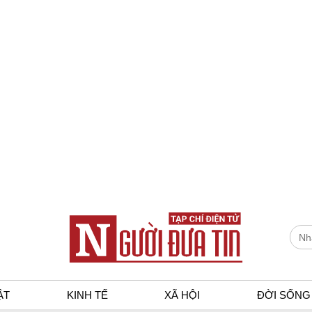
ẬT
KINH TẾ
XÃ HỘI
ĐỜI SỐNG