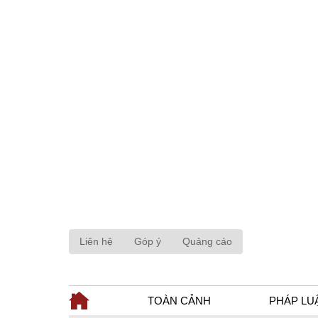
Liên hệ
Góp ý
Quảng cáo
TOÀN CẢNH
PHÁP LU