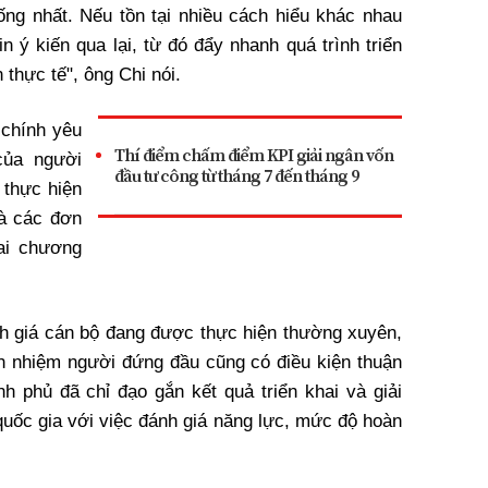
ng nhất. Nếu tồn tại nhiều cách hiểu khác nhau
in ý kiến qua lại, từ đó đẩy nhanh quá trình triển
thực tế", ông Chi nói.
 chính yêu
Thí điểm chấm điểm KPI giải ngân vốn
của người
đầu tư công từ tháng 7 đến tháng 9
 thực hiện
và các đơn
ai chương
nh giá cán bộ đang được thực hiện thường xuyên,
ách nhiệm người đứng đầu cũng có điều kiện thuận
nh phủ đã chỉ đạo gắn kết quả triển khai và giải
quốc gia với việc đánh giá năng lực, mức độ hoàn