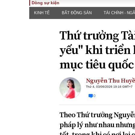
Dòng sự kiện
KINH TẾ
BẤT ĐỘNG SẢN
TÀI CHÍNH - NG
TOÀN CẢNH
PHÁP 
Tiêu điểm
Dòng ch
Thứ trưởng Tài
luật
Chính sách
Góc nhìn 
Sự kiện
yếu" khi triển
Hồ sơ đi
Đối thoại
Tiếng nó
mục tiêu quốc
Thế giới
An ninh 
Nguyễn Thu Huy
Thứ 4, 03/06/2026 19:16 GMT+7
0
Theo Thứ trưởng Nguyễn
ĐA CHIỀU
INFOC
pháp lý như nhau nhưng 
Quan điểm
tốt, trong khi có nơi lại