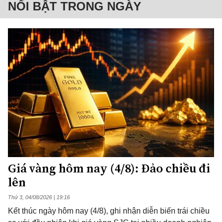
NỔI BẬT TRONG NGÀY
Giá vàng hôm nay (4/8): Đảo chiều đi
lên
Thứ 3, 04/08/2026 | 19:16
Kết thúc ngày hôm nay (4/8), ghi nhận diễn biến trái chiều