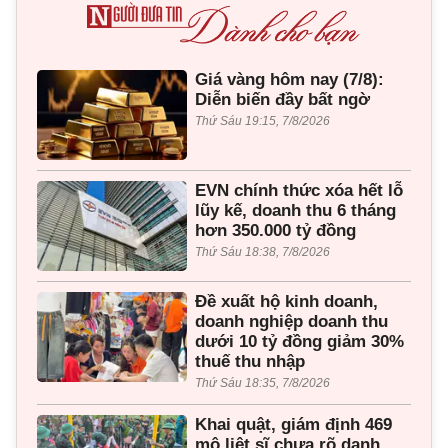
Giá vàng hôm nay (7/8):
Diễn biến đầy bất ngờ
Thứ Sáu 19:15, 7/8/2026
EVN chính thức xóa hết lỗ
lũy kế, doanh thu 6 tháng
hơn 350.000 tỷ đồng
Thứ Sáu 18:38, 7/8/2026
Đề xuất hộ kinh doanh,
doanh nghiệp doanh thu
dưới 10 tỷ đồng giảm 30%
thuế thu nhập
Thứ Sáu 18:35, 7/8/2026
Khai quật, giám định 469
mộ liệt sĩ chưa rõ danh