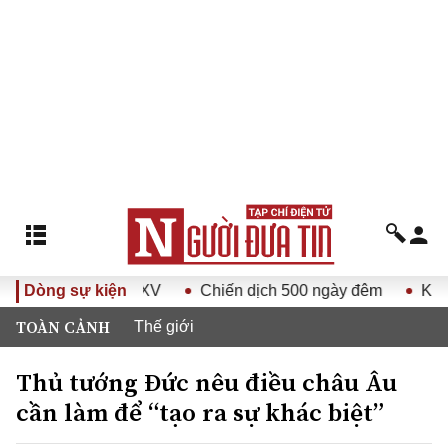
t Nam lần thứ XV
Dòng sự kiện
Chiến dịch 500 ngày đêm
Kỷ nguyên
TOÀN CẢNH
Thế giới
Thủ tướng Đức nêu điều châu Âu
cần làm để “tạo ra sự khác biệt”