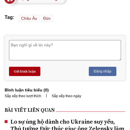
Tag:
Châu Âu
Đức
Gửi bình luận
Đăng nhập
Bình luận tiêu biểu (
0
)
|
Sắp xếp theo lượt thích
Sắp xếp theo ngày
BÀI VIẾT LIÊN QUAN
Lo sự ủng hộ dành cho Ukraine suy yếu,
Thủ tướng Đức thúc giục ông Zelensky làm