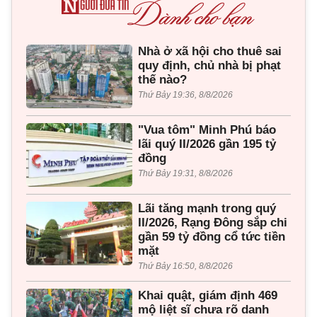
Nhà ở xã hội cho thuê sai
quy định, chủ nhà bị phạt
thế nào?
Thứ Bảy 19:36, 8/8/2026
"Vua tôm" Minh Phú báo
lãi quý II/2026 gần 195 tỷ
đồng
Thứ Bảy 19:31, 8/8/2026
Lãi tăng mạnh trong quý
II/2026, Rạng Đông sắp chi
gần 59 tỷ đồng cổ tức tiền
mặt
Thứ Bảy 16:50, 8/8/2026
Khai quật, giám định 469
mộ liệt sĩ chưa rõ danh