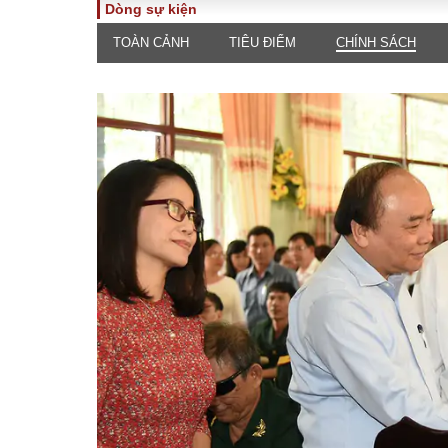
Dòng sự kiện
TOÀN CẢNH
TIÊU ĐIỂM
CHÍNH SÁCH
TOÀN CẢNH
PHÁP 
Tiêu điểm
Dòng ch
luật
Chính sách
Góc nhìn 
Sự kiện
Hồ sơ đi
Đối thoại
Tiếng nó
Thế giới
An ninh 
ĐA CHIỀU
INFOC
Quan điểm