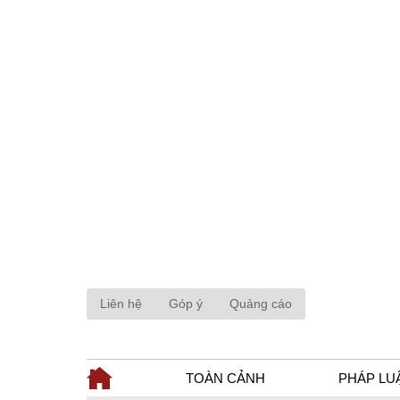
Liên hệ
Góp ý
Quảng cáo
TOÀN CẢNH
PHÁP LU