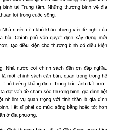
g binh tại Trung tâm. Những thương binh về địa
huận lợi trong cuộc sống.
ện Nhà nước còn khó khăn nhưng với đề nghị của
ã hội, Chính phủ vẫn quyết định xây dựng mới
hơn, tạo điều kiện cho thương binh có điều kiện
g, Nhà nước coi chính sách đền ơn đáp nghĩa,
là một chính sách căn bản, quan trọng trong hệ
”, Thủ tướng khẳng định. Trong bối cảnh đất nước
a đặt vấn đề chăm sóc thương binh, gia đình liệt
ột nhiệm vụ quan trọng với tinh thần là gia đình
binh, liệt sĩ phải có mức sống bằng hoặc tốt hơn
ân ở địa phương.
gia đình thương binh, liệt sĩ đều được quan tâm