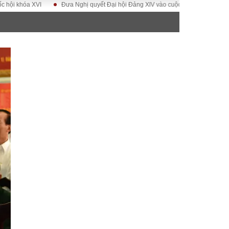
a XVI
Đưa Nghị quyết Đại hội Đảng XIV vào cuộc sống
Hướng tới Đại 
ĐỜI SỐNG
Gia đình
Sức khỏe
Cần biết
g
Cộng đồng mạng
 – Đô thị