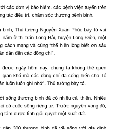
ới các đơn vị bảo hiểm, các bệnh viện tuyến trên
ng tác điều trị, chăm sóc thương bệnh binh.
h binh, Thủ tướng Nguyễn Xuân Phúc bày tỏ vui
nằm ở thị trấn Long Hải, huyện Long Điền, một
ống cách mạng và cũng “thể hiện lòng biết ơn sâu
n dân đến các đồng chí”.
 được ngày hôm nay, chúng ta không thể quên
p, gian khổ mà các đồng chí đã cống hiến cho Tổ
 luôn luôn ghi nhớ”, Thủ tướng bày tỏ.
i sống thương binh đã có nhiều cải thiện. Nhiều
ỏi có cuộc sống riêng tư. Trước nguyện vọng đó,
ng tâm được tỉnh giải quyết một suất đất.
y gần 300 thương binh đã về sống với gia đình