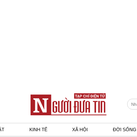
ẬT
KINH TẾ
XÃ HỘI
ĐỜI SỐNG