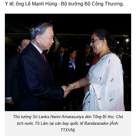
Y tế; ông Lê Mạnh Hùng - Bộ trưởng Bộ Công Thương.
Thủ tướng Sri Lanka Harini Amarasuriya đón Tổng Bí thư, Chủ
tịch nước Tô Lâm tại sân bay quốc tế Bandaranaike (Ảnh:
TTXVN).