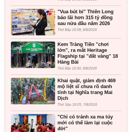
"Vua bút bi" Thiên Long
báo lãi hơn 315 tỷ đồng
sau nửa đầu năm 2026
Thứ Bảy 16:08, 8/8/2026
Kem Tràng Tiền "chơi
lớn", ra mắt Heritage
Flagship tại "đất vàng" 18
Hàng Bài
Thứ Bảy 16:00, 8/8/2026
Khai quật, giám định 469
mộ liệt sĩ chưa rõ danh
tính tại Nghĩa trang Mai
Dịch
Thứ Sáu 16:05, 7/8/2026
"Chỉ có tránh xa ma túy
mới có thể làm lại cuộc
đời"