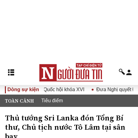
ệ thứ nhất, Quốc hội khóa XVI
Dòng sự kiện
Đưa Nghị quyết Đại hội Đả
TOÀN CẢNH
Tiêu điểm
Thủ tướng Sri Lanka đón Tổng Bí
thư, Chủ tịch nước Tô Lâm tại sân
bay