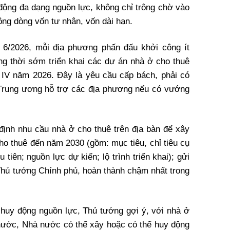
 động đa dạng nguồn lực, không chỉ trông chờ vào
ông dòng vốn tư nhân, vốn dài hạn.
g 6/2026, mỗi địa phương phấn đấu khởi công ít
ng thời sớm triển khai các dự án nhà ở cho thuê
ý IV năm 2026. Đây là yêu cầu cấp bách, phải có
Trung ương hỗ trợ các địa phương nếu có vướng
định nhu cầu nhà ở cho thuê trên địa bàn để xây
ho thuê đến năm 2030 (gồm: mục tiêu, chỉ tiêu cụ
iên; nguồn lực dự kiến; lộ trình triển khai); gửi
hủ tướng Chính phủ, hoàn thành chậm nhất trong
huy động nguồn lực, Thủ tướng gợi ý, với nhà ở
nước, Nhà nước có thể xây hoặc có thể huy động