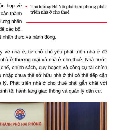
ộc họp về
Thủ tướng: Hà Nội phải tiên phong phát
triển nhà ở cho thuê
a bàn thành
 Hưng
nhấn
để các bộ,
t nhận thức và hành động.
y về nhà ở, từ chỗ chủ yếu phát triển nhà ở để
ả nhà ở thương mại và nhà ở cho thuê. Nhà nước
ể chế, chính sách, quy hoạch và công cụ tài chính
u nhập chưa thể sở hữu nhà ở thì có thể tiếp cận
 lý. Phát triển nhà ở cho thuê phải gắn chặt với
inh tế, hành lang giao thông và quản lý dân cư.