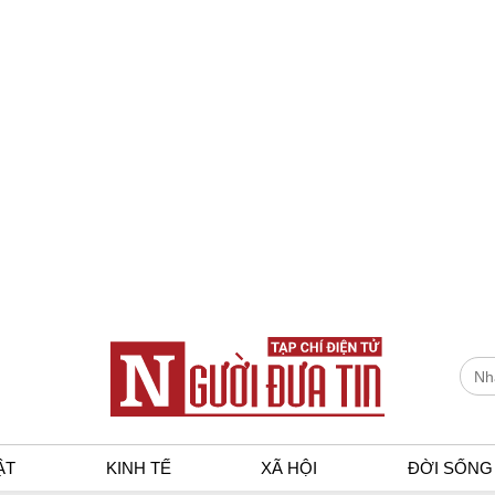
ẬT
KINH TẾ
XÃ HỘI
ĐỜI SỐNG