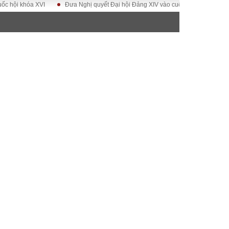
hóa XVI
Đưa Nghị quyết Đại hội Đảng XIV vào cuộc sống
Hướng tới Đạ
ĐỜI SỐNG
Gia đình
Sức khỏe
Cần biết
g
Cộng đồng mạng
 – Đô thị