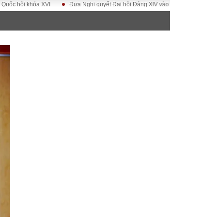
 khóa XVI
Đưa Nghị quyết Đại hội Đảng XIV vào cuộc sống
Hướng tới 
ĐỜI SỐNG
Gia đình
Sức khỏe
Cần biết
g
Cộng đồng mạng
 – Đô thị