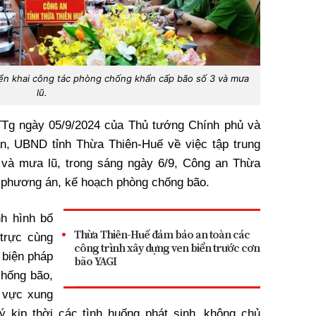
ển khai công tác phòng chống khẩn cấp bão số 3 và mưa
lũ.
TTg ngày 05/9/2024 của Thủ tướng Chính phủ và
n, UBND tỉnh Thừa Thiên-Huế về việc tập trung
và mưa lũ, trong sáng ngày 6/9, Công an Thừa
i phương án, kế hoạch phòng chống bão.
nh hình bố
Thừa Thiên-Huế đảm bảo an toàn các
 trực cùng
công trình xây dựng ven biển trước cơn
 biện pháp
bão YAGI
chống bão,
u vực xung
ý kịp thời các tình huống phát sinh, không chủ