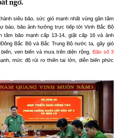
bất ngờ.
hành siêu bão, sức gió mạnh nhất vùng gần tâm
ự báo, bão ảnh hưởng trực tiếp tới Vịnh Bắc Bộ
n tâm bão mạnh cấp 13-14, giật cấp 16 và ảnh
 Đông Bắc Bộ và Bắc Trung Bộ nước ta, gây gió
 biển, ven biển và mưa trên diện rộng.
Bão số 3
h, mức độ rủi ro thiên tai lớn, diễn biến phức