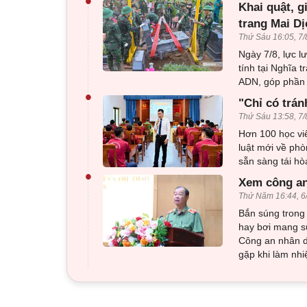
•
Khai quật, g
trang Mai Dị
Thứ Sáu 16:05, 7/
Ngày 7/8, lực l
tính tại Nghĩa 
ADN, góp phần x
•
"Chỉ có trán
Thứ Sáu 13:58, 7/
Hơn 100 học viê
luật mới về phò
sẵn sàng tái h
•
Xem công an
Thứ Năm 16:44, 6
Bắn súng trong 
hay bơi mang sú
Công an nhân d
gặp khi làm nhi