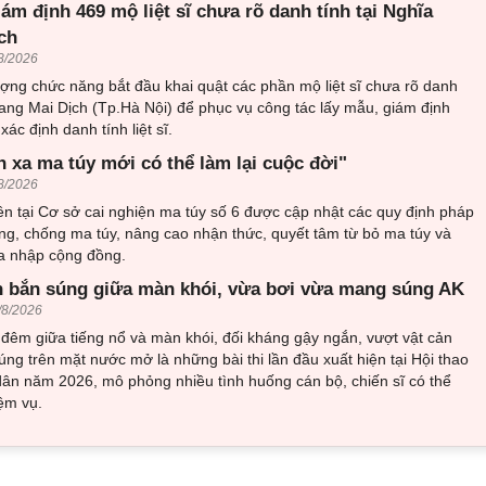
iám định 469 mộ liệt sĩ chưa rõ danh tính tại Nghĩa
ch
8/2026
ượng chức năng bắt đầu khai quật các phần mộ liệt sĩ chưa rõ danh
trang Mai Dịch (Tp.Hà Nội) để phục vụ công tác lấy mẫu, giám định
ác định danh tính liệt sĩ.
h xa ma túy mới có thể làm lại cuộc đời"
8/2026
n tại Cơ sở cai nghiện ma túy số 6 được cập nhật các quy định pháp
ng, chống ma túy, nâng cao nhận thức, quyết tâm từ bỏ ma túy và
òa nhập cộng đồng.
 bắn súng giữa màn khói, vừa bơi vừa mang súng AK
/8/2026
đêm giữa tiếng nổ và màn khói, đối kháng gậy ngắn, vượt vật cản
ng trên mặt nước mở là những bài thi lần đầu xuất hiện tại Hội thao
ân năm 2026, mô phỏng nhiều tình huống cán bộ, chiến sĩ có thể
ệm vụ.