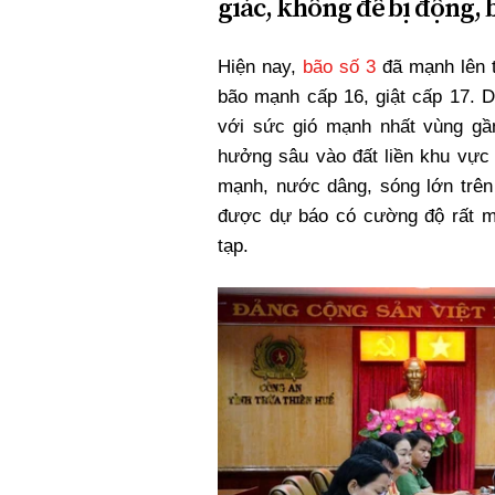
giác, không để bị động, 
Hiện nay,
bão số 3
đã mạnh lên t
bão mạnh cấp 16, giật cấp 17. D
với sức gió mạnh nhất vùng gầ
hưởng sâu vào đất liền khu vực
mạnh, nước dâng, sóng lớn trên
được dự báo có cường độ rất mạn
tạp.