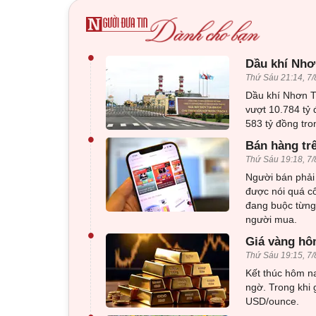
•
Dầu khí Nhơn
Thứ Sáu 21:14, 7/
Dầu khí Nhơn Tr
vượt 10.784 tỷ 
583 tỷ đồng tro
•
Bán hàng tr
Thứ Sáu 19:18, 7/
Người bán phải 
được nói quá c
đang buộc từng 
người mua.
•
Giá vàng hôm
Thứ Sáu 19:15, 7/
Kết thúc hôm na
ngờ. Trong khi 
USD/ounce.