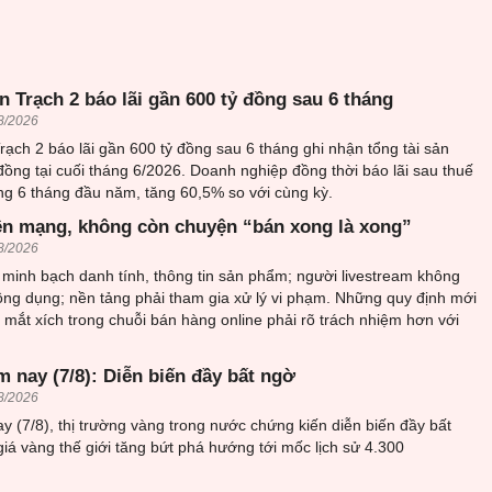
 Trạch 2 báo lãi gần 600 tỷ đồng sau 6 tháng
8/2026
ạch 2 báo lãi gần 600 tỷ đồng sau 6 tháng ghi nhận tổng tài sản
đồng tại cuối tháng 6/2026. Doanh nghiệp đồng thời báo lãi sau thuế
ng 6 tháng đầu năm, tăng 60,5% so với cùng kỳ.
ên mạng, không còn chuyện “bán xong là xong”
8/2026
minh bạch danh tính, thông tin sản phẩm; người livestream không
ông dụng; nền tảng phải tham gia xử lý vi phạm. Những quy định mới
mắt xích trong chuỗi bán hàng online phải rõ trách nhiệm hơn với
 nay (7/8): Diễn biến đầy bất ngờ
8/2026
y (7/8), thị trường vàng trong nước chứng kiến diễn biến đầy bất
giá vàng thế giới tăng bứt phá hướng tới mốc lịch sử 4.300