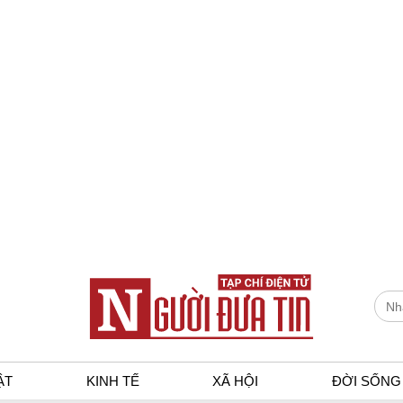
ẬT
KINH TẾ
XÃ HỘI
ĐỜI SỐNG