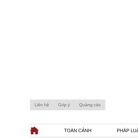
Liên hệ
Góp ý
Quảng cáo
TOÀN CẢNH
PHÁP LU