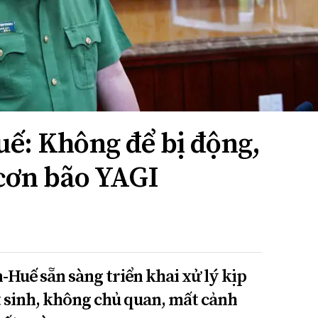
ế: Không để bị động,
 cơn bão YAGI
-Huế sẵn sàng triển khai xử lý kịp
t sinh, không chủ quan, mất cảnh