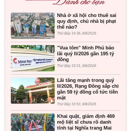
Nhà ở xã hội cho thuê sai
quy định, chủ nhà bị phạt
thế nào?
Thứ Bảy 19:36, 8/8/2026
"Vua tôm" Minh Phú báo
lãi quý II/2026 gần 195 tỷ
đồng
Thứ Bảy 19:31, 8/8/2026
Lãi tăng mạnh trong quý
II/2026, Rạng Đông sắp chi
gần 59 tỷ đồng cổ tức tiền
mặt
Thứ Bảy 16:50, 8/8/2026
Khai quật, giám định 469
mộ liệt sĩ chưa rõ danh
tính tại Nghĩa trang Mai