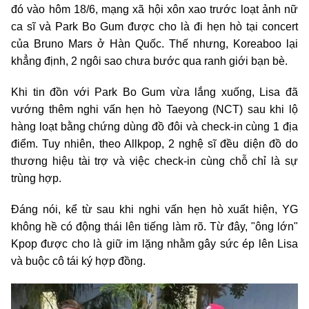
đó vào hôm 18/6, mạng xã hội xôn xao trước loạt ảnh nữ
ca sĩ và Park Bo Gum được cho là đi hẹn hò tại concert
của Bruno Mars ở Hàn Quốc. Thế nhưng, Koreaboo lại
khẳng định, 2 ngôi sao chưa bước qua ranh giới bạn bè.
Khi tin đồn với Park Bo Gum vừa lắng xuống, Lisa đã
vướng thêm nghi vấn hẹn hò Taeyong (NCT) sau khi lộ
hàng loạt bằng chứng dùng đồ đôi và check-in cùng 1 địa
điểm. Tuy nhiên, theo Allkpop, 2 nghệ sĩ đều diện đồ do
thương hiệu tài trợ và việc check-in cùng chỗ chỉ là sự
trùng hợp.
Đáng nói, kể từ sau khi nghi vấn hẹn hò xuất hiện, YG
không hề có động thái lên tiếng làm rõ. Từ đây, "ông lớn"
Kpop được cho là giữ im lặng nhằm gây sức ép lên Lisa
và buộc cô tái ký hợp đồng.