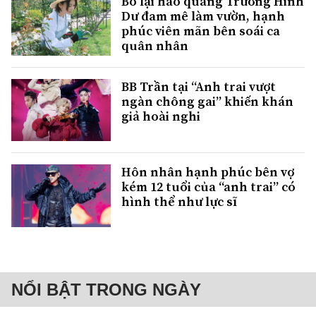
Bỏ lại hào quang Trương Hinh
Dư đam mê làm vườn, hạnh
phúc viên mãn bên soái ca
quân nhân
BB Trần tại “Anh trai vượt
ngàn chông gai” khiến khán
giả hoài nghi
Hôn nhân hạnh phúc bên vợ
kém 12 tuổi của “anh trai” có
hình thể như lực sĩ
NỔI BẬT TRONG NGÀY