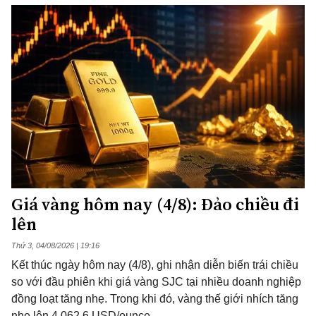
Giá vàng hôm nay (4/8): Đảo chiều đi
lên
Thứ 3, 04/08/2026 | 19:16
Kết thúc ngày hôm nay (4/8), ghi nhận diễn biến trái chiều
so với đầu phiên khi giá vàng SJC tại nhiều doanh nghiệp
đồng loạt tăng nhẹ. Trong khi đó, vàng thế giới nhích tăng
nhẹ lên 4.062,6 USD/ounce.