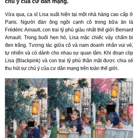
chú ý của cư dân mạng.
Vừa qua, ca sĩ Lisa xuất hiện tại một nhà hàng cao cấp ở
Paris. Người đàn ông ngồi cạnh cô trong bữa ăn là
Frédéric Arnault, con trai tỷ phú giàu nhất thế giới Bernard
Arnault. Trong buổi hẹn hò, Lisa mặc chiếc váy chấm bi
đen trắng. Tương tác giữa cô và nam doanh nhân vui vẻ,
tự nhiên và có dành cho nhau sự quan tâm. Khi đoạn clip
Lisa (Blackpink) và con trai tỷ phú thân mật được chia sẻ
thu hút sự chú ý của cư dân mạng trên toàn thế giới.