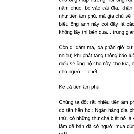
năm chục, bỏ vào cái đĩa, khấn v
như tiền âm phủ, mà gia chủ sẽ "t
biết, ông anh này coi đấy là c
không lấy thì bèn qua... trung gia
Còn đi đám ma, đa phần giờ cứ q
nhiều) khi phát tang thông báo lu
điếu sẽ ủng hộ chỗ này chỗ kia, n
cho người... chết.
Kể cả tiền âm phủ.
Chúng ta đốt rất nhiều tiền âm p
có tên hẳn hoi: Ngân hàng địa p
thứ, có những thứ chả biết nó là
làm đã bán đã có người mua dùng 