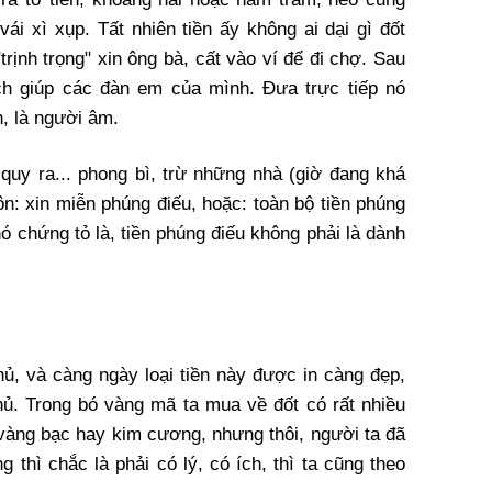
ái xì xụp. Tất nhiên tiền ấy không ai dại gì đốt
rịnh trọng" xin ông bà, cất vào ví để đi chợ. Sau
ách giúp các đàn em của mình. Đưa trực tiếp nó
n, là người âm.
uy ra... phong bì, trừ những nhà (giờ đang khá
ôn: xin miễn phúng điếu, hoặc: toàn bộ tiền phúng
ó chứng tỏ là, tiền phúng điếu không phải là dành
hủ, và càng ngày loại tiền này được in càng đẹp,
hủ. Trong bó vàng mã ta mua về đốt có rất nhiều
 vàng bạc hay kim cương, nhưng thôi, người ta đã
thì chắc là phải có lý, có ích, thì ta cũng theo