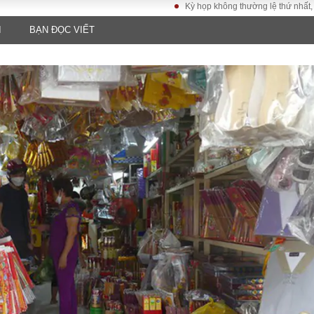
Kỳ họp không thường lệ thứ nhất, Quốc hội
I
BẠN ĐỌC VIẾT
LUẬT
KINH TẾ
XÃ HỘI
ảy pháp
Bất động sản
Dân sinh
Tài chính - Ngân
Giáo dục
luật gia
hàng
Văn hoá
ều tra
Kinh tế vĩ mô
Môi trườn
i công dân
Hồ sơ doanh
Giao thông
nghiệp
- Hình sự
Xu hướng thị
trường
Tiêu dùng và dư
luận
Công nghệ
US