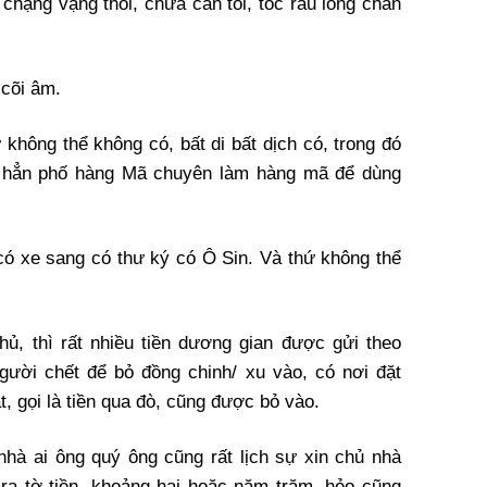
chạng vạng thôi, chưa cần tối, tóc râu lông chân
 cõi âm.
 không thể không có, bất di bất dịch có, trong đó
 hẳn phố hàng Mã chuyên làm hàng mã để dùng
 có xe sang có thư ký có Ô Sin. Và thứ không thể
hủ, thì rất nhiều tiền dương gian được gửi theo
gười chết để bỏ đồng chinh/ xu vào, có nơi đặt
t, gọi là tiền qua đò, cũng được bỏ vào.
nhà ai ông quý ông cũng rất lịch sự xin chủ nhà
 ra tờ tiền, khoảng hai hoặc năm trăm, hẻo cũng