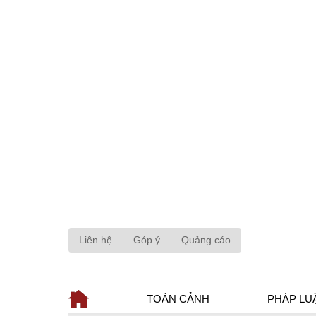
Liên hệ
Góp ý
Quảng cáo
TOÀN CẢNH
PHÁP LU