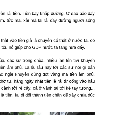
n rải tiền. Tiền bay khắp đường. Ơ sao bảo đấy
âm, tức ma, xài mà lại rải đầy đường người sống
ền thật vào tiền giả là chuyện có thật ở nước ta, có
i tôi, nó giúp cho GDP nước ta tăng nữa đấy.
a, các sư trong chùa, nhiều lần lên tivi khuyến
iền âm phủ. Lạ là, lâu nay lời các sư nói gì dân
ác ngài khuyên đừng đốt vàng mã tiền âm phủ.
hờ tự, hàng ngày nhặt tiền lẻ rải từ cổng vào hậu
cành tới rễ cây, cả ở vành tai tới kẽ tay tượng...
 là tiền, lại đi đổi thành tiền chẵn để xây chùa đúc