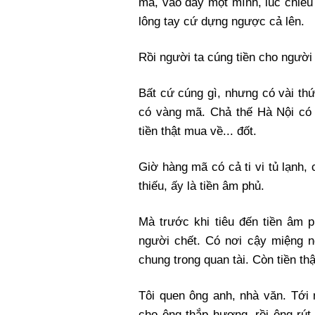
ma, vào đấy một mình, lúc chiều 
lông tay cứ dựng ngược cả lên.
Rồi người ta cúng tiền cho người
Bất cứ cúng gì, nhưng có vài thứ
có vàng mã. Chả thế Hà Nội có
tiền thật mua về... đốt.
Giờ hàng mã có cả ti vi tủ lạnh,
thiếu, ấy là tiền âm phủ.
Mà trước khi tiêu đến tiền âm p
người chết. Có nơi cậy miệng n
chung trong quan tài. Còn tiền thậ
Tôi quen ông anh, nhà văn. Tới 
cho ông thắp hương, rồi ông rút