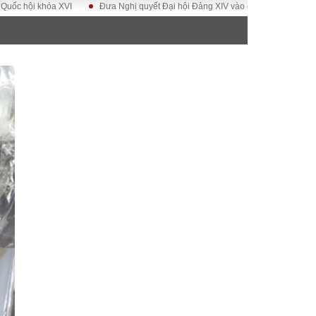
 khóa XVI
Đưa Nghị quyết Đại hội Đảng XIV vào cuộc sống
Hướng tới 
ĐỜI SỐNG
Gia đình
Sức khỏe
Cần biết
g
Cộng đồng mạng
 – Đô thị