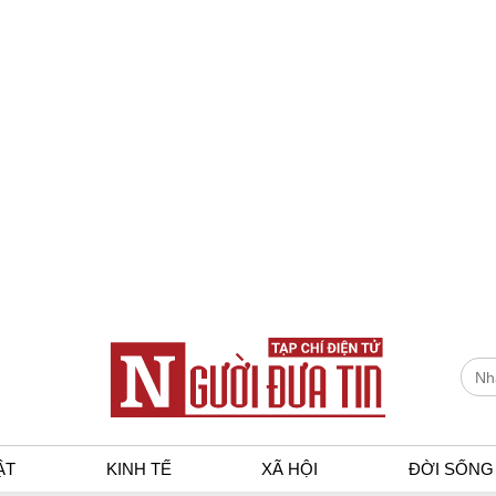
ẬT
KINH TẾ
XÃ HỘI
ĐỜI SỐNG